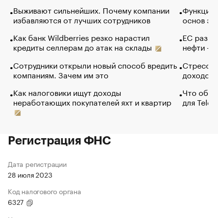
Выживают сильнейших. Почему компании
Функции 
избавляются от лучших сотрудников
основ эф
Как банк Wildberries резко нарастил
ЕС разре
кредиты селлерам до атак на склады
нефти — 
Сотрудники открыли новый способ вредить
Стресс о
компаниям. Зачем им это
доходов 
Как налоговики ищут доходы
Что обви
неработающих покупателей яхт и квартир
для Tele
Регистрация ФНС
Дата регистрации
28 июля 2023
Код налогового органа
6327