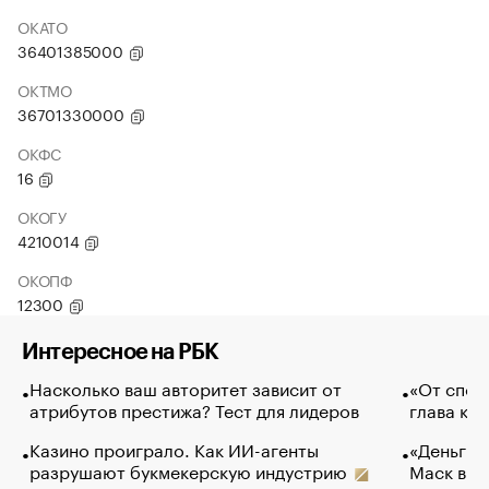
ОКАТО
36401385000
ОКТМО
36701330000
ОКФС
16
ОКОГУ
4210014
ОКОПФ
12300
Интересное на РБК
Насколько ваш авторитет зависит от
«От спор
атрибутов престижа? Тест для лидеров
глава ко
Казино проиграло. Как ИИ-агенты
«Деньги б
разрушают букмекерскую индустрию
Маск в и