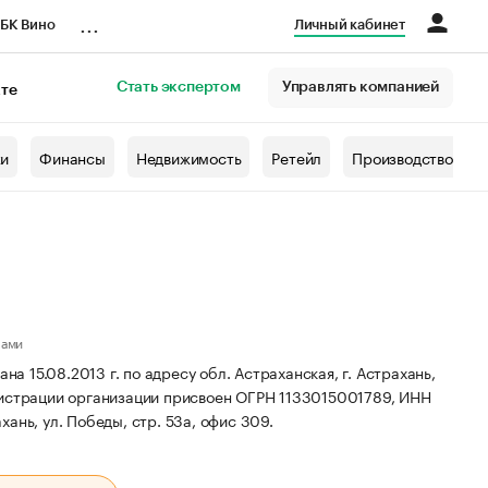
...
БК Вино
Личный кабинет
Стать экспертом
Управлять компанией
кте
азета
жи
Финансы
Недвижимость
Ретейл
Производство
лами
15.08.2013 г. по адресу обл. Астраханская, г. Астрахань,
истрации организации присвоен ОГРН 1133015001789, ИНН
хань, ул. Победы, стр. 53а, офис 309.