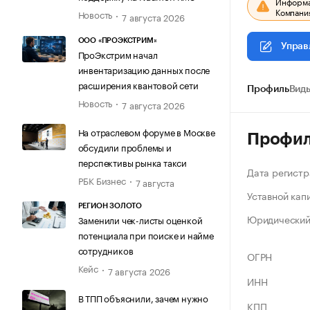
Информац
Компания
Новость
7 августа 2026
ООО «ПРОЭКСТРИМ»
Управ
ПроЭкстрим начал
инвентаризацию данных после
расширения квантовой сети
Профиль
Виды
Новость
7 августа 2026
На отраслевом форуме в Москве
Профи
обсудили проблемы и
перспективы рынка такси
Дата регистр
РБК Бизнес
7 августа
Уставной кап
РЕГИОН ЗОЛОТО
Юридический
Заменили чек-листы оценкой
потенциала при поиске и найме
сотрудников
ОГРН
Кейс
7 августа 2026
ИНН
В ТПП объяснили, зачем нужно
КПП