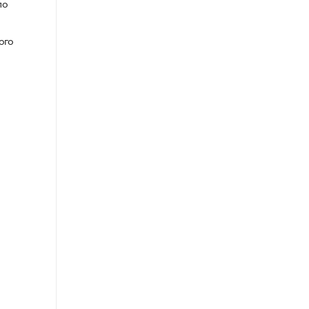
по
ого