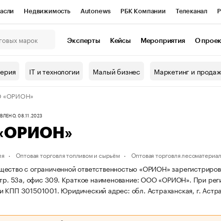
асли
Недвижимость
Autonews
РБК Компании
Телеканал
Р
К Курсы
РБК Life
Тренды
Визионеры
Национальные проекты
Эксперты
Кейсы
Мероприятия
О прое
онный клуб
Исследования
Кредитные рейтинги
Франшизы
Г
терия
IT и технологии
Малый бизнес
Маркетинг и прода
Проверка контрагентов
Политика
Экономика
Бизнес
 «ОРИОН»
ы
ЛЕНО, 08.11.2023
«ОРИОН»
ля
Оптовая торговля топливом и сырьём
Оптовая торговля лесоматериа
ество с ограниченной ответственностью «ОРИОН» зарегистрирована 
тр. 53а, офис 309.
Краткое наименование: ООО «ОРИОН».
При рег
и КПП 301501001.
Юридический адрес: обл. Астраханская, г. Астра