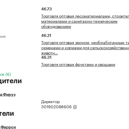
46.73
Торговля оптовая лесоматериалами, строите
материалами и санитарно-техническим
оборудованием
ные
46.21
Торговля оптовая зерном, необработанным т
семенами и кормами для сельскохозяйствен
животн…
46.31
Торговля оптовая фруктами и овощами
се (6)
дители
д Фируз
Директор
301902088606
тели
 Фаррох