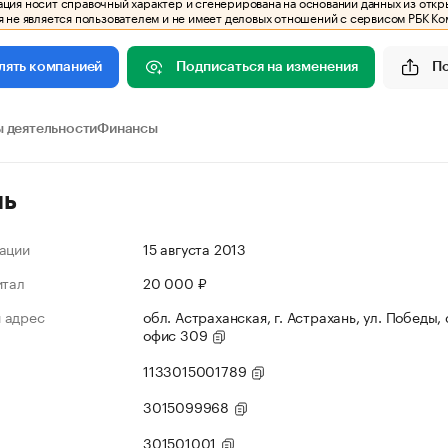
ия носит справочный характер и сгенерирована на основании данных из откр
 не является пользователем и не имеет деловых отношений с сервисом РБК Ко
Подписаться на изменения
П
лять компанией
 деятельности
Финансы
ль
ации
15 августа 2013
итал
20 000 ₽
 адрес
обл. Астраханская, г. Астрахань, ул. Победы, 
офис 309
1133015001789
3015099968
301501001