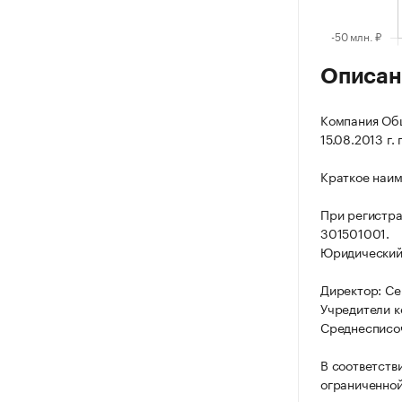
Описан
Компания Об
15.08.2013 г.
Краткое наи
При регистр
301501001.
Юридический а
Директор: С
Учредители 
Среднесписоч
В соответств
ограниченной