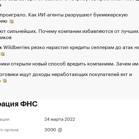
в
 проиграло. Как ИИ-агенты разрушают букмекерскую
рию
ют сильнейших. Почему компании избавляются от лучших
ников
к Wildberries резко нарастил кредиты селлерам до атак н
ики открыли новый способ вредить компаниям. Зачем им
оговики ищут доходы неработающих покупателей яхт и
р
рация ФНС
ации
24 марта 2022
го органа
3000