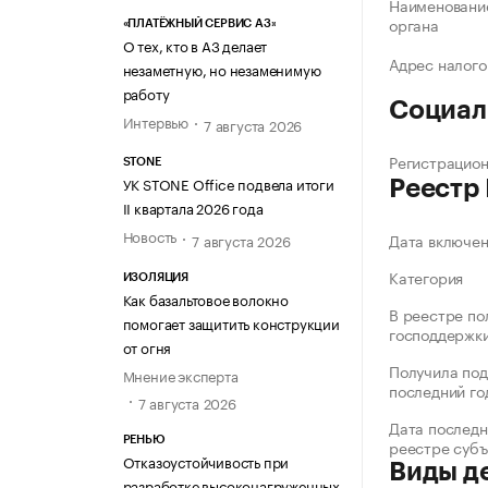
Наименование
органа
«ПЛАТЁЖНЫЙ СЕРВИС А3»
О тех, кто в А3 делает
Адрес налого
незаметную, но незаменимую
работу
Социал
Интервью
7 августа 2026
Регистрацио
STONE
УК STONE Office подвела итоги
Реестр
II квартала 2026 года
Новость
Дата включе
7 августа 2026
Категория
ИЗОЛЯЦИЯ
Как базальтовое волокно
В реестре по
помогает защитить конструкции
господдержк
от огня
Получила под
Мнение эксперта
последний го
7 августа 2026
Дата последн
РЕНЬЮ
реестре суб
Отказоустойчивость при
Виды д
разработке высоконагруженных