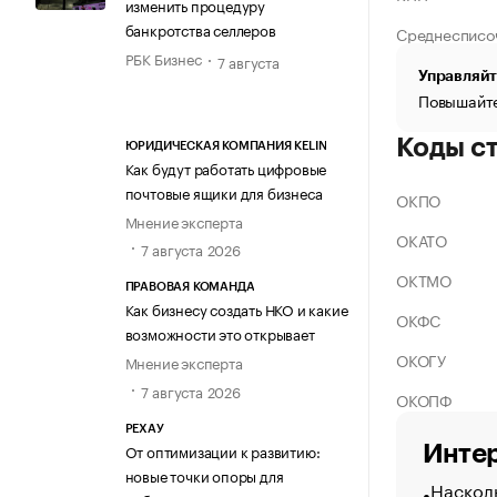
изменить процедуру
банкротства селлеров
Среднесписо
РБК Бизнес
7 августа
Управляйт
Повышайте
Коды с
ЮРИДИЧЕСКАЯ КОМПАНИЯ KELIN
Как будут работать цифровые
почтовые ящики для бизнеса
ОКПО
Мнение эксперта
ОКАТО
7 августа 2026
ОКТМО
ПРАВОВАЯ КОМАНДА
Как бизнесу создать НКО и какие
ОКФС
возможности это открывает
ОКОГУ
Мнение эксперта
7 августа 2026
ОКОПФ
РЕХАУ
От оптимизации к развитию:
Интер
новые точки опоры для
Насколь