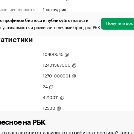
чная численность
1 сотрудник
е профилем бизнеса и публикуйте новости
Получить дос
 узнаваемость и развивайте личный бренд на РБК
татистики
10400545
12401367000
12701000001
24
4210011
12300
есное на РБК
ко ваш авторитет зависит от атрибутов престижа? Тест д