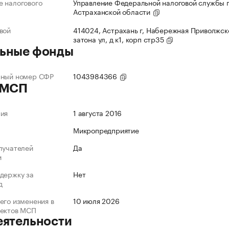
 налогового
Управление Федеральной налоговой службы 
Астраханской области
вой
414024, Астрахань г, Набережная Приволжск
затона ул, д к1, корп стр35
ьные фонды
нный номер СФР
1043984366
 МСП
ния
1 августа 2016
Микропредприятие
лучателей
Да
и
держку за
Нет
д
его изменения в
10 июля 2026
ъектов МСП
еятельности