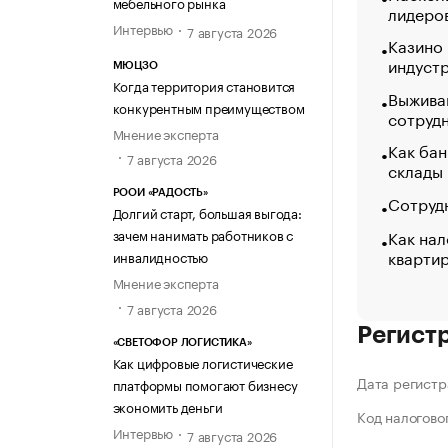
мебельного рынка
лидеро
Интервью
7 августа 2026
Казино
индуст
МЮЦЗО
Когда территория становится
Выжива
конкурентным преимуществом
сотруд
Мнение эксперта
Как бан
7 августа 2026
склады
РООИ «РАДОСТЬ»
Сотрудн
Долгий старт, большая выгода:
Как нал
зачем нанимать работников с
кварти
инвалидностью
Мнение эксперта
7 августа 2026
Регист
«СВЕТОФОР ЛОГИСТИКА»
Как цифровые логистические
Дата регистр
платформы помогают бизнесу
экономить деньги
Код налогово
Интервью
7 августа 2026