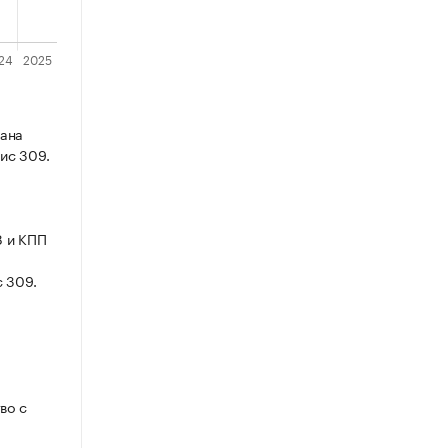
вана
фис 309.
8 и КПП
с 309.
во с