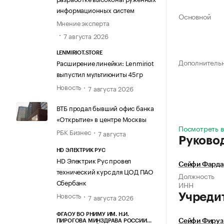
информационных систем
Основной
Мнение эксперта
7 августа 2026
LENMIRIOT.STORE
Дополнитель
Расширение линейки: Lenmiriot
выпустил мультиюниты 45гр
Новость
7 августа 2026
ВТБ продал бывший офис банка
«Открытие» в центре Москвы
Посмотреть в
РБК Бизнес
7 августа
Руково
HD ЭЛЕКТРИК РУС
HD Электрик Рус провел
Сейфи Фарда
технический курс для ЦОД ПАО
Должность
Сбербанк
ИНН
Новость
Учреди
7 августа 2026
ФГАОУ ВО РНИМУ ИМ. Н.И.
Сейфи Фируз
ПИРОГОВА МИНЗДРАВА РОССИИ