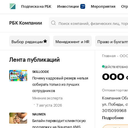
Подписка на РБК
Инвестиции
Мероприятия
Отр
Спорт
Школа управления РБК
РБК Образование
РБ
РБК Компании
Город
Стиль
Крипто
РБК Бизнес-среда
Дискусси
Выбор редакции
Менеджмент и HR
Право и бухгал
Спецпроекты СПб
Конференции СПб
Спецпроекты
Главная
ООО
Технологии и медиа
Финансы
Рынок наличной валют
Лента публикаций
ДЕЙСТВУЕТ
ОБНОВ
SKILLCODE
ООО 
Почему кадровый резерв нельзя
собирать только из лучших
Оптовая торгов
сотрудников
Компания Общ
Мнение эксперта
ул. Победы, с
7 августа 2026
3015099968 
NAUMEN
Подробнее
Билайн переводит клиентскую
поддержку на Naumen KMS