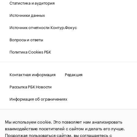
Статистика и аудитория
Источники данных
Источник отчетности Контур.Фокус
Вопросы и ответы
Политика Cookies РБК
Контактная информация
Редакция
Рассылка РБК Новости
Информация об ограничениях
Правовая информация
О соблюдении авторских прав
Мы используем cookie. Это позволяет нам анализировать
© АО «РОСБИЗНЕСКОНСАЛТИНГ»,
1995–2026.
Сообщения
и материалы информационного агентства «РБК»
взаимодействие посетителей с сайтом и делать его лучше.
(зарегистрировано Федеральной службой по надзору в сфере
Продолжая пользоваться сайтом, вы соглашаетесь с
связи, информационных технологий и массовых