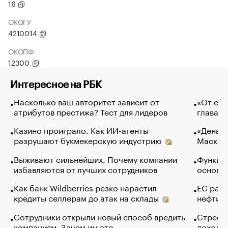
16
ОКОГУ
4210014
ОКОПФ
12300
Интересное на РБК
Насколько ваш авторитет зависит от
«От спо
атрибутов престижа? Тест для лидеров
глава к
Казино проиграло. Как ИИ-агенты
«Деньги
разрушают букмекерскую индустрию
Маск в 
Выживают сильнейших. Почему компании
Функции
избавляются от лучших сотрудников
основ э
Как банк Wildberries резко нарастил
ЕС раз
кредиты селлерам до атак на склады
нефти —
Сотрудники открыли новый способ вредить
Стресс 
компаниям. Зачем им это
доходов