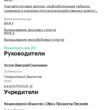
46.21
Торговля оптовая зерном, необработанным табаком,
семенами и кормами для сельскохозяйственных животн…
Дополнительные
01.11.1
Выращивание зерновых культур
01.11.2
Выращивание зернобобовых культур
Посмотреть все (9)
Руководители
Зотов Дмитрий Сергеевич
Должность
Генеральный Директор
ИНН
644007511028
Учредители
Акционерное общество «Эфко Продукты Питания»
Тип субъекта