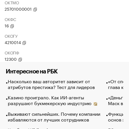
ОКТМО
25701000001
ОКФС
16
ОКОГУ
4210014
ОКОПФ
12300
Интересное на РБК
Насколько ваш авторитет зависит от
«От спор
атрибутов престижа? Тест для лидеров
глава ко
Казино проиграло. Как ИИ-агенты
«Деньги б
разрушают букмекерскую индустрию
Маск в и
Выживают сильнейших. Почему компании
Функции 
избавляются от лучших сотрудников
основ эф