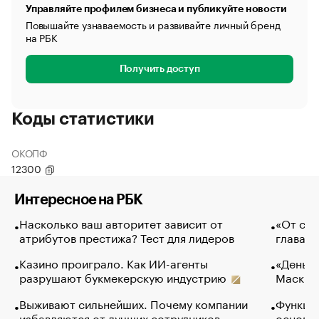
Управляйте профилем бизнеса и публикуйте новости
Повышайте узнаваемость и развивайте личный бренд
на РБК
Получить доступ
Коды статистики
ОКОПФ
12300
Интересное на РБК
Насколько ваш авторитет зависит от
«От спо
атрибутов престижа? Тест для лидеров
глава к
Казино проиграло. Как ИИ-агенты
«Деньги
разрушают букмекерскую индустрию
Маск в 
Выживают сильнейших. Почему компании
Функции
избавляются от лучших сотрудников
основ э