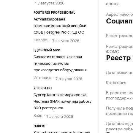
7 августа 2026
органа
Адрес налого
POSTGRES PROFESSIONAL
Актуализирована
Социал
совместимость всей линейки
СУБД Postgres Pro с РЕД ОС
Регистрацио
Новость
7 августа 2026
Регистрацио
ФОМС
ЗДОРОВЫЙ МИР
Бизнес из гаража: как врач-
Реестр
гинеколог запустил
производство оборудования
Дата включе
Интервью
7 августа 2026
Категория
КЛЕВЕРЕНС
В реестре по
Бургер Кинг: как маркировка
господдержк
Честный ЗНАК изменила работу
800 ресторанов
Получила под
последний го
Кейс
7 августа 2026
Дата последн
HUBERT
реестре суб
Как выбрать надежный газовый