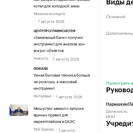
Виды д
котел для холодной зимы
Мнение эксперта
Основной
7 августа 2026
ЦЕНТРПРОГРАММСИСТЕМ
Дополнитель
«Земельный банк» получил
инструмент для анализа зон
вокруг объектов
Новость
7 августа 2026
DEMIAND
Умная бытовая техника больше
не роскошь, а массовый
Посмотреть в
инструмент
Руково
Интервью
7 августа 2026
Нарышкин Па
Мишустин заявил о запуске
Должность
единых правил для
ИНН
маркетплейсов в ЕАЭС
Учреди
РБК Бизнес
7 августа