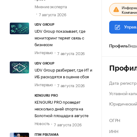
Мнение эксперта
Информац
Компания
7 августа 2026
UDV GROUP
Управ
UDV Group показывает, где
мониторинг теряет связь с
бизнесом
Профиль
Виды
Интервью
7 августа 2026
UDV GROUP
Профи
UDV Group разбирает, где ИТ и
ИБ расходятся в оценке сбоя
Дата регистр
Интервью
7 августа 2026
Уставной кап
KENGURU PRO
KENGURU PRO проведет
Юридический
несколько дней спорта на
Болотной площади в августе
ОГРН
Новость
7 августа 2026
ИНН
ГПМ РЕКЛАМА