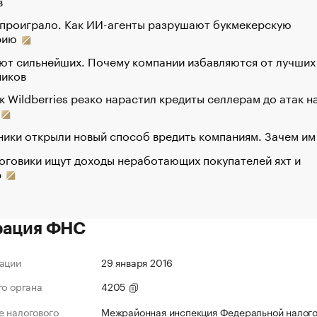
в
 проиграло. Как ИИ-агенты разрушают букмекерскую
рию
ют сильнейших. Почему компании избавляются от лучших
ников
к Wildberries резко нарастил кредиты селлерам до атак н
ики открыли новый способ вредить компаниям. Зачем им
оговики ищут доходы неработающих покупателей яхт и
р
рация ФНС
ации
29 января 2016
го органа
4205
 налогового
Межрайонная инспекция Федеральной налог