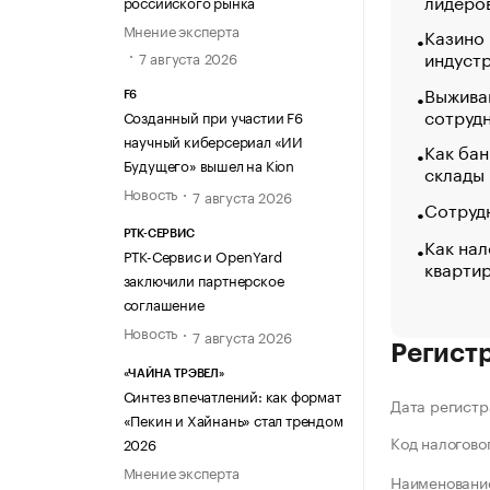
лидеро
российского рынка
Мнение эксперта
Казино
индуст
7 августа 2026
Выжива
F6
сотруд
Созданный при участии F6
научный киберсериал «ИИ
Как бан
Будущего» вышел на Kion
склады
Новость
7 августа 2026
Сотрудн
РТК-СЕРВИС
Как нал
РТК-Сервис и OpenYard
кварти
заключили партнерское
соглашение
Новость
7 августа 2026
Регист
«ЧАЙНА ТРЭВЕЛ»
Синтез впечатлений: как формат
Дата регистр
«Пекин и Хайнань» стал трендом
Код налогово
2026
Мнение эксперта
Наименование