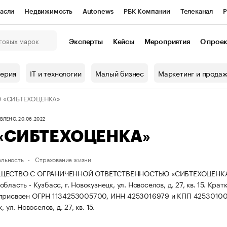
асли
Недвижимость
Autonews
РБК Компании
Телеканал
Р
К Курсы
РБК Life
Тренды
Визионеры
Национальные проекты
Эксперты
Кейсы
Мероприятия
О прое
онный клуб
Исследования
Кредитные рейтинги
Франшизы
Г
терия
IT и технологии
Малый бизнес
Маркетинг и прода
Проверка контрагентов
Политика
Экономика
Бизнес
 «СИБТЕХОЦЕНКА»
ы
ЛЕНО, 20.06.2022
«СИБТЕХОЦЕНКА»
ельность
Страхование жизни
ЩЕСТВО С ОГРАНИЧЕННОЙ ОТВЕТСТВЕННОСТЬЮ «СИБТЕХОЦЕНКА» зар
бласть - Кузбасс, г. Новокузнецк, ул. Новоселов, д. 27, кв. 15.
Крат
 присвоен ОГРН 1134253005700, ИНН 4253016979 и КПП 4253010
, ул. Новоселов, д. 27, кв. 15.