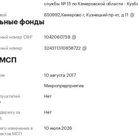
службы № 15 по Кемеровской области - Кузб
вой
650992,Кемерово г, Кузнецкий пр-кт, д 11
ьные фонды
нный номер СФР
1042060739
нный номер
324311310658722
 МСП
ния
10 августа 2017
Микропредприятие
лучателей
Нет
и
держку за
Нет
д
его изменения в
10 июля 2026
ъектов МСП