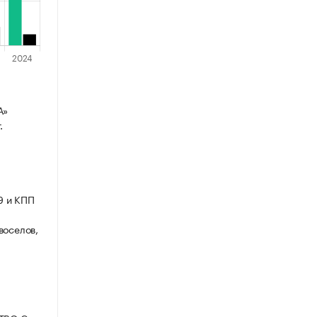
А»
.
9 и КПП
воселов,