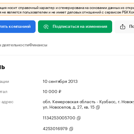
ия носит справочный характер и сгенерирована на основании данных из откр
 не является пользователем и не имеет деловых отношений с сервисом РБК Ко
Подписаться на изменения
П
лять компанией
 деятельности
Финансы
ль
ации
10 сентября 2013
итал
10 000 ₽
 адрес
обл. Кемеровская область - Кузбасс, г. Новок
ул. Новоселов, д. 27, кв. 15
1134253005700
4253016979