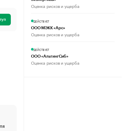
Оценка рисков и ущерба
туп
ДЕЙСТВУЕТ
ООО МЭКК «Арс»
Оценка рисков и ущерба
ДЕЙСТВУЕТ
ООО «АльтингСиб»
Оценка рисков и ущерба
ля
«От спорта тело стареет иначе». Как живет глава ко