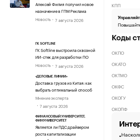
Алексей Филия получил новое
КПП
назначение в ГПМ Реклама
Управляйт
Новость
7 августа 2026
Повышайте
Коды с
ГК SOFTLINE
ГК Softline выстроила сквозной
ОКПО
ИИ-стек для разработки ПО
ОКАТО
Новость
7 августа 2026
ОКТМО
«ДЕЛОВЫЕ ЛИНИИ»
Доставка грузов из Китая: как
ОКФС
выбрать оптимальный способ
ОКОГУ
Мнение эксперта
7 августа 2026
ОКОПФ
ФИНАНСОВЫЙ УНИВЕРСИТЕТ,
ФИНУНИВЕРСИТЕТ
Интер
Является ли ПДС драйвером
Насколь
роста капитализации