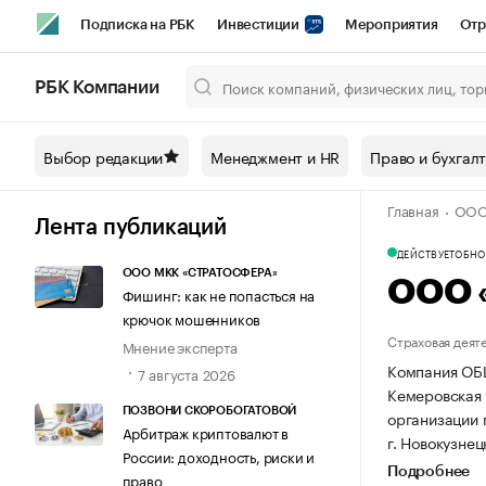
Подписка на РБК
Инвестиции
Мероприятия
Отр
Спорт
Школа управления РБК
РБК Образование
РБ
РБК Компании
Город
Стиль
Крипто
РБК Бизнес-среда
Дискусси
Выбор редакции
Менеджмент и HR
Право и бухгал
Спецпроекты СПб
Конференции СПб
Спецпроекты
Главная
ООО
Технологии и медиа
Финансы
Рынок наличной валют
Лента публикаций
ДЕЙСТВУЕТ
ОБНОВ
ООО МКК «СТРАТОСФЕРА»
ООО 
Фишинг: как не попасться на
крючок мошенников
Страховая деят
Мнение эксперта
Компания ОБ
7 августа 2026
Кемеровская о
ПОЗВОНИ СКОРОБОГАТОВОЙ
организации
Арбитраж криптовалют в
г. Новокузнецк
России: доходность, риски и
Подробнее
право