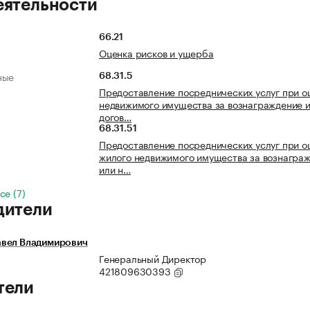
еятельности
66.21
Оценка рисков и ущерба
ные
68.31.5
Предоставление посреднических услуг при о
недвижимого имущества за вознаграждение и
догов…
68.31.51
Предоставление посреднических услуг при о
жилого недвижимого имущества за вознагра
или н…
се (7)
дители
вел Владимирович
Генеральный Директор
421809630393
тели