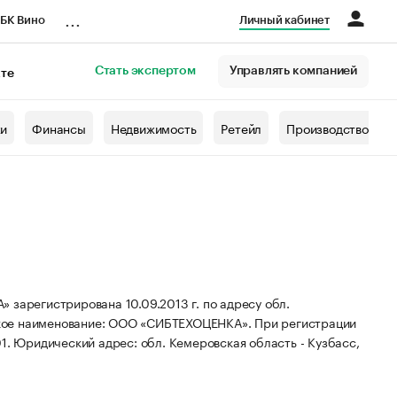
...
БК Вино
Личный кабинет
Стать экспертом
Управлять компанией
кте
азета
жи
Финансы
Недвижимость
Ретейл
Производство
егистрирована 10.09.2013 г. по адресу обл.
кое наименование: ООО «СИБТЕХОЦЕНКА».
При регистрации
01.
Юридический адрес: обл. Кемеровская область - Кузбасс,