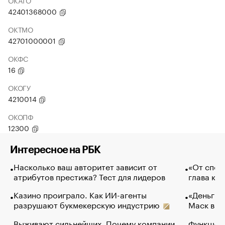
ОКАТО
42401368000
ОКТМО
42701000001
ОКФС
16
ОКОГУ
4210014
ОКОПФ
12300
Интересное на РБК
Насколько ваш авторитет зависит от
«От спор
атрибутов престижа? Тест для лидеров
глава ко
Казино проиграло. Как ИИ-агенты
«Деньги б
разрушают букмекерскую индустрию
Маск в и
Выживают сильнейших. Почему компании
Функции 