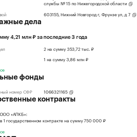
службы № 15 по Нижегородской области
вой
603155, Нижний Новгород г, Фрунзе ул, д 7
ажные дела
умму 4,21 млн ₽ за последние 3 года
дел
2 на сумму 353,72 тыс. ₽
л
1 на сумму 3,86 млн ₽
все
ьные фонды
нный номер СФР
1066321165
рственные контракты
 ООО «АПКБ»:
в 1 государственном контракте на сумму 750 000 ₽
все