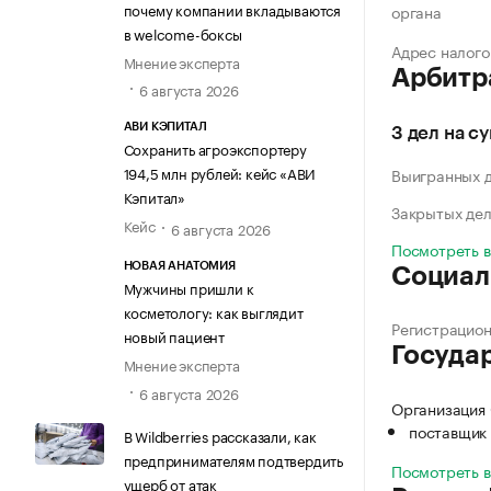
почему компании вкладываются
органа
в welcome-боксы
Адрес налого
Мнение эксперта
Арбитр
6 августа 2026
АВИ КЭПИТАЛ
3 дел на с
Сохранить агроэкспортеру
194,5 млн рублей: кейс «АВИ
Выигранных 
Кэпитал»
Закрытых де
Кейс
6 августа 2026
Посмотреть 
НОВАЯ АНАТОМИЯ
Социал
Мужчины пришли к
косметологу: как выглядит
Регистрацио
новый пациент
Госуда
Мнение эксперта
6 августа 2026
Организация
поставщик 
В Wildberries рассказали, как
предпринимателям подтвердить
Посмотреть 
ущерб от атак