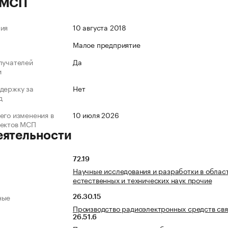
 МСП
ния
10 августа 2018
Малое предприятие
лучателей
Да
и
держку за
Нет
д
его изменения в
10 июля 2026
ъектов МСП
еятельности
72.19
Научные исследования и разработки в облас
естественных и технических наук прочие
ные
26.30.15
Производство радиоэлектронных средств свя
26.51.6