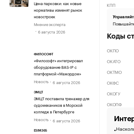
Цена парковки: как новые
КПП
нормативы изменят рынок
новостроек
Управляйт
Повышайте
Мнение эксперта
6 августа 2026
Коды с
ОКПО
ФИЛОСОФТ
«Философт» интегрировал
ОКАТО
оборудование BAS-IP с
ОКТМО
платформой «Мажордом»
Новость
6 августа 2026
ОКФС
ОКОГУ
ЭМЦТ
ЭМЦТ поставила тренажер для
ОКОПФ
судомехаников в Морской
колледж в Петербурге
Интер
Новость
6 августа 2026
Насколь
ESIM365