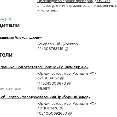
Производство прочих приборов, датчиков,
аппаратуры и инструментов для измерения, 
и испытан…
се (19)
дители
ладимир Александрович
Генеральный Директор
524306763719
тели
ограниченной ответственностью «Социум-Хирино»
Юридическое лицо (Резидент РФ)
5243034152
1145243000870
ном капитале
99,99%
 общество «Малоярославецкий Приборный Завод»
Юридическое лицо (Резидент РФ)
4011001476
1024000692650