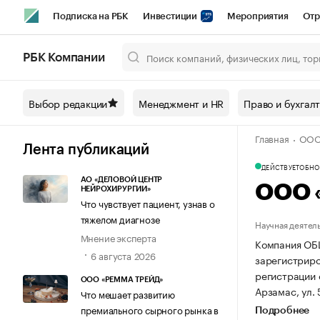
Подписка на РБК
Инвестиции
Мероприятия
Отр
Спорт
Школа управления РБК
РБК Образование
РБ
РБК Компании
Город
Стиль
Крипто
РБК Бизнес-среда
Дискусси
Выбор редакции
Менеджмент и HR
Право и бухгал
Спецпроекты СПб
Конференции СПб
Спецпроекты
Главная
ООО
Технологии и медиа
Финансы
Рынок наличной валют
Лента публикаций
ДЕЙСТВУЕТ
ОБНОВ
АО «ДЕЛОВОЙ ЦЕНТР
ООО 
НЕЙРОХИРУРГИИ»
Что чувствует пациент, узнав о
тяжелом диагнозе
Научная деятел
Мнение эксперта
Компания О
6 августа 2026
зарегистриров
регистрации
ООО «РЕММА ТРЕЙД»
Арзамас, ул. 
Что мешает развитию
премиального сырного рынка в
Подробнее