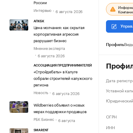
России
Информац
Интервью
6 августа 2026
Компания
АПКБК
Цена молчания: как скрытая
Управ
корпоративная агрессия
разрушает бизнес
Профиль
Виды
Мнение эксперта
6 августа 2026
Профи
АССОЦИАЦИЯ ПРЕДПРИНИМАТЕЛЕЙ
«Стройдебаты» в Калуге
собрали строителей калужского
Дата регистр
региона
Уставной кап
Новость
6 августа 2026
Юридический
Wildberries объявил о новых
мерах поддержки продавцов
ОГРН
РБК Бизнес
6 августа
ИНН
SMARENT