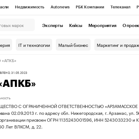
асли
Недвижимость
Autonews
РБК Компании
Телеканал
Р
К Курсы
РБК Life
Тренды
Визионеры
Национальные проекты
Эксперты
Кейсы
Мероприятия
О прое
онный клуб
Исследования
Кредитные рейтинги
Франшизы
Г
терия
IT и технологии
Малый бизнес
Маркетинг и прода
Проверка контрагентов
Политика
Экономика
Бизнес
 «АПКБ»
ы
ЛЕНО, 31.05.2023
«АПКБ»
ьность
БЩЕСТВО С ОГРАНИЧЕННОЙ ОТВЕТСТВЕННОСТЬЮ «АРЗАМАССКОЕ
ана 02.09.2013 г. по адресу обл. Нижегородская, г. Арзамас, ул. 
 организации присвоен ОГРН 1135243001596, ИНН 5243033230 и 
50 Лет ВЛКСМ, д. 22.