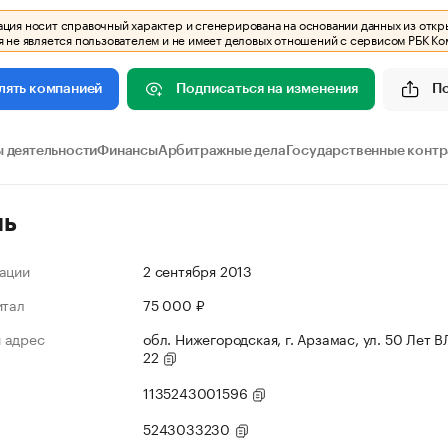
ия носит справочный характер и сгенерирована на основании данных из откр
 не является пользователем и не имеет деловых отношений с сервисом РБК Ко
Подписаться на изменения
П
лять компанией
 деятельности
Финансы
Арбитражные дела
Государственные конт
ль
ации
2 сентября 2013
итал
75 000 ₽
 адрес
обл. Нижегородская, г. Арзамас, ул. 50 Лет В
22
1135243001596
5243033230