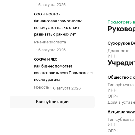
6 августа 2026
ООО «ПРОСТО.»
Финансовая грамотность:
Посмотреть в
почему этот навык стоит
Руково
развивать с ранних лет
Мнение эксперта
Сухоруков В
6 августа 2026
Должность
ИНН
СОХРАНИ ЛЕС
Учреди
Как бизнес помогает
восстановить леса Подмосковья
Общество с 
после урагана
Тип субъекта
Новость
6 августа 2026
ИНН
ОГРН
Доля в устав
Все публикации
Акционерное
Тип субъекта
ИНН
ОГРН