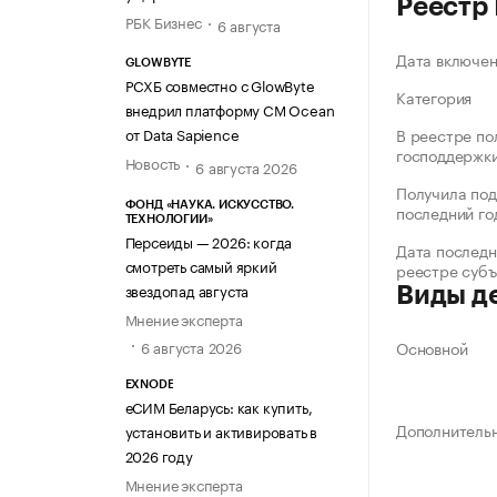
Реестр
РБК Бизнес
6 августа
Дата включе
GLOWBYTE
РСХБ совместно с GlowByte
Категория
внедрил платформу CM Ocean
от Data Sapience
В реестре по
господдержк
Новость
6 августа 2026
Получила под
ФОНД «НАУКА. ИСКУССТВО.
последний го
ТЕХНОЛОГИИ»
Персеиды — 2026: когда
Дата последн
смотреть самый яркий
реестре суб
звездопад августа
Виды д
Мнение эксперта
6 августа 2026
Основной
EXNODE
еСИМ Беларусь: как купить,
Дополнитель
установить и активировать в
2026 году
Мнение эксперта