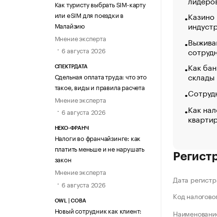
лидеро
Как туристу выбрать SIM-карту
или eSIM для поездки в
Казино
индуст
Малайзию
Мнение эксперта
Выжива
сотруд
6 августа 2026
Как бан
СПЕКТРДАТА
склады
Сдельная оплата труда: что это
такое, виды и правила расчета
Сотрудн
Мнение эксперта
Как нал
6 августа 2026
кварти
НЕКО-ФРАНЧ
Налоги во франчайзинге: как
платить меньше и не нарушать
Регист
закон
Мнение эксперта
Дата регистр
6 августа 2026
Код налогово
OWL | СОВА
Новый сотрудник как клиент:
Наименование