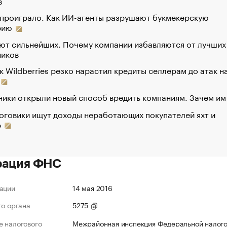
в
 проиграло. Как ИИ-агенты разрушают букмекерскую
рию
ют сильнейших. Почему компании избавляются от лучших
ников
к Wildberries резко нарастил кредиты селлерам до атак н
ики открыли новый способ вредить компаниям. Зачем им
оговики ищут доходы неработающих покупателей яхт и
р
рация ФНС
ации
14 мая 2016
го органа
5275
 налогового
Межрайонная инспекция Федеральной налог