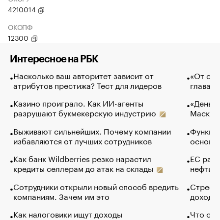
4210014
ОКОПФ
12300
Интересное на РБК
Насколько ваш авторитет зависит от
«От спо
атрибутов престижа? Тест для лидеров
глава к
Казино проиграло. Как ИИ-агенты
«Деньги
разрушают букмекерскую индустрию
Маск в 
Выживают сильнейших. Почему компании
Функции
избавляются от лучших сотрудников
основ э
Как банк Wildberries резко нарастил
ЕС раз
кредиты селлерам до атак на склады
нефти —
Сотрудники открыли новый способ вредить
Стресс 
компаниям. Зачем им это
доходов
Как налоговики ищут доходы
Что обв