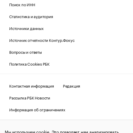
Поиск по ИНН
Статистика и аудитория
Источники данных
Источник отчетности Контур.Фокус
Вопросы и ответы
Политика Cookies РБК
Контактная информация
Редакция
Рассылка РБК Новости
Информация об ограничениях
Правовая информация
О соблюдении авторских прав
Мы используем cookie. Это позволяет нам анализировать
© АО «РОСБИЗНЕСКОНСАЛТИНГ»,
1995–2026.
Сообщения