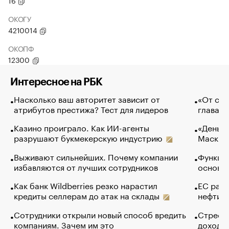
16
ОКОГУ
4210014
ОКОПФ
12300
Интересное на РБК
Насколько ваш авторитет зависит от
«От спо
атрибутов престижа? Тест для лидеров
глава к
Казино проиграло. Как ИИ-агенты
«Деньги
разрушают букмекерскую индустрию
Маск в 
Выживают сильнейших. Почему компании
Функции
избавляются от лучших сотрудников
основ э
Как банк Wildberries резко нарастил
ЕС раз
кредиты селлерам до атак на склады
нефти —
Сотрудники открыли новый способ вредить
Стресс 
компаниям. Зачем им это
доходов