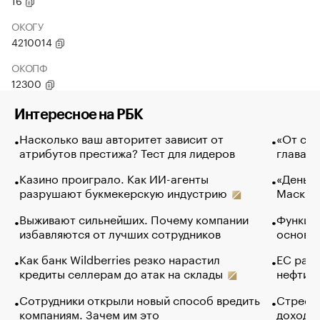
16
ОКОГУ
4210014
ОКОПФ
12300
Интересное на РБК
Насколько ваш авторитет зависит от
«От спо
атрибутов престижа? Тест для лидеров
глава к
Казино проиграло. Как ИИ-агенты
«Деньги
разрушают букмекерскую индустрию
Маск в 
Выживают сильнейших. Почему компании
Функции
избавляются от лучших сотрудников
основ э
Как банк Wildberries резко нарастил
ЕС раз
кредиты селлерам до атак на склады
нефти —
Сотрудники открыли новый способ вредить
Стресс 
компаниям. Зачем им это
доходов