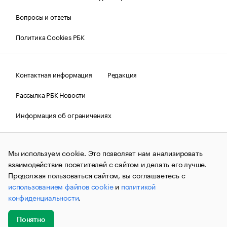
Вопросы и ответы
Политика Cookies РБК
Контактная информация
Редакция
Рассылка РБК Новости
Информация об ограничениях
Правовая информация
О соблюдении авторских прав
Мы используем cookie. Это позволяет нам анализировать
© АО «РОСБИЗНЕСКОНСАЛТИНГ»,
1995–2026.
Сообщения
и материалы информационного агентства «РБК»
взаимодействие посетителей с сайтом и делать его лучше.
(зарегистрировано Федеральной службой по надзору в сфере
Продолжая пользоваться сайтом, вы соглашаетесь с
связи, информационных технологий и массовых
использованием файлов cookie
и
политикой
коммуникаций (Роскомнадзор) 09.12.2015 за номером ИА
№ФС77-63848) сопровождаются пометкой «РБК». Отдельные
конфиденциальности
.
публикации могут содержать информацию,
не предназначенную для пользователей
до 18 лет.
companycardsfeedback@rbc.ru
Понятно