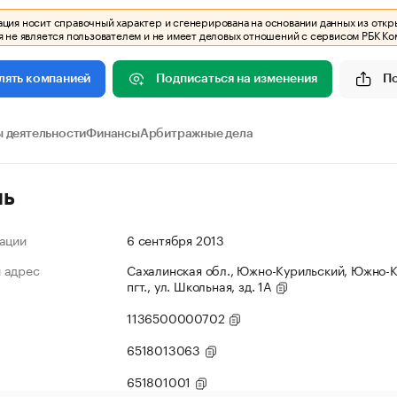
ия носит справочный характер и сгенерирована на основании данных из откр
 не является пользователем и не имеет деловых отношений с сервисом РБК Ко
Подписаться на изменения
П
лять компанией
 деятельности
Финансы
Арбитражные дела
ль
ации
6 сентября 2013
 адрес
Сахалинская обл., Южно-Курильский, Южно-
пгт., ул. Школьная, зд. 1А
1136500000702
6518013063
651801001