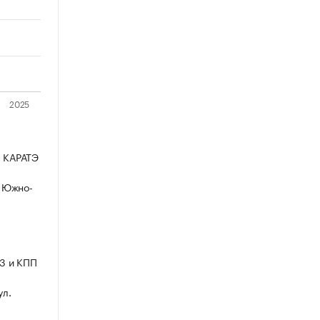
 КАРАТЭ
, Южно-
3 и КПП
ул.