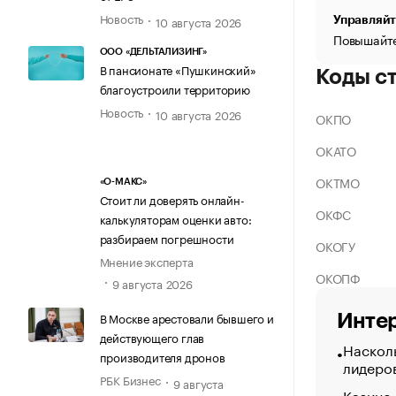
Новость
10 августа 2026
Управляйт
Повышайте
ООО «ДЕЛЬТАЛИЗИНГ»
В пансионате «Пушкинский»
Коды с
благоустроили территорию
Новость
10 августа 2026
ОКПО
ОКАТО
ОКТМО
«О-МАКС»
Стоит ли доверять онлайн-
ОКФС
калькуляторам оценки авто:
разбираем погрешности
ОКОГУ
Мнение эксперта
ОКОПФ
9 августа 2026
В Москве арестовали бывшего и
Интер
действующего глав
Насколь
производителя дронов
лидеро
РБК Бизнес
9 августа
Казино