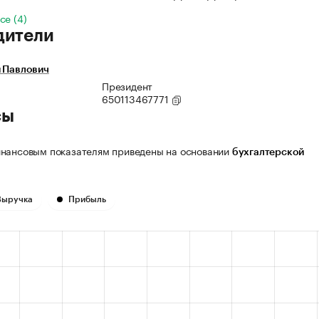
се (4)
дители
я Павлович
Президент
650113467771
сы
нансовым показателям приведены на основании
бухгалтерской
Выручка
Прибыль