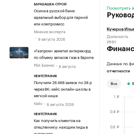
БАРАБАШКА-СТРОЙ
Посмотреть в
Осина в русской бане:
Руково
идеальный выбор для парной
или компромисс
Кучеров Иль
Мнение эксперта
Должность
9 августа 2026
ИНН
Финан
«Газпром» заметил антирекорд
по объему запасов газа в Европе
Данные по фи
РБК Бизнес
8 августа
отчетности
НЕФТЕТРАФИК
Получили 26 468 заявок по 38 р
Все
через ВК: кейс онлайн-школы в
мягкой нише
Кейс
8 августа 2026
НЕФТЕТРАФИК
Как получить клиентов на
спецтехнику: находим лиды в
интернете