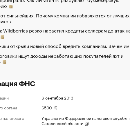
рию
ют сильнейших. Почему компании избавляются от лучших
ников
к Wildberries резко нарастил кредиты селлерам до атак н
ики открыли новый способ вредить компаниям. Зачем им
оговики ищут доходы неработающих покупателей яхт и
р
рация ФНС
ации
6 сентября 2013
го органа
6500
 налогового
Управление Федеральной налоговой службы 
Сахалинской области