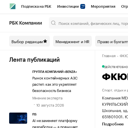
Подписка на РБК
Инвестиции
Мероприятия
Отр
Спорт
Школа управления РБК
РБК Образование
РБ
РБК Компании
Город
Стиль
Крипто
РБК Бизнес-среда
Дискусси
Выбор редакции
Менеджмент и HR
Право и бухгал
Спецпроекты СПб
Конференции СПб
Спецпроекты
Главная
ФК
Технологии и медиа
Финансы
Рынок наличной валют
Лента публикаций
ДЕЙСТВУЕТ
ОБНОВ
ГРУППА КОМПАНИЙ «BENZA»
ФКЮ
Рынок контейнерных АЗС
растет: как это укрепляет
Спорт, отдых и
безопасность бизнеса
Компания М
Мнение эксперта
КУРИЛЬСКИЙ Г
10 августа 2026
Школьная, зд.
FIS
651801001.
Ю
AI не заменяет платформу
Подробнее
разработки — а повышает