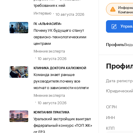
требования к ней
Информац
Компания
Интервью
10 августа 2026
ГК «АЛЬФАСИТИ»
Управ
Почему УК будущего станут
сервисно-технологическими
центрами
Профиль
Виды
Мнение эксперта
10 августа 2026
Профи
КЛИНИКА ДОКТОРА КАЛЮЖНОЙ
Команда знает раньше
Дата регистр
руководителя:почему все
молчат о зависимости коллеги
Юридический
Мнение эксперта
10 августа 2026
ОГРН
КОМПАНИЯ ПРАКТИКА
ИНН
Уральский застройщик выиграл
федеральный конкурс «ТОП ЖК»
КПП
от ЕРЗ