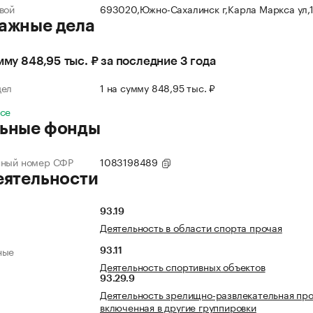
вой
693020,Южно-Сахалинск г,Карла Маркса ул,
ажные дела
умму 848,95 тыс. ₽ за последние 3 года
дел
1 на сумму 848,95 тыс. ₽
все
ьные фонды
нный номер СФР
1083198489
еятельности
93.19
Деятельность в области спорта прочая
ные
93.11
Деятельность спортивных объектов
93.29.9
Деятельность зрелищно-развлекательная про
включенная в другие группировки