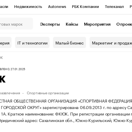
асли
Недвижимость
Autonews
РБК Компании
Телеканал
Р
К Курсы
РБК Life
Тренды
Визионеры
Национальные проекты
Эксперты
Кейсы
Мероприятия
О прое
онный клуб
Исследования
Кредитные рейтинги
Франшизы
Г
терия
IT и технологии
Малый бизнес
Маркетинг и прода
Проверка контрагентов
Политика
Экономика
Бизнес
ЮК
ы
ЛЕНО, 27.01.2025
К
 развлечения
Спортивные организации
ЕСТНАЯ ОБЩЕСТВЕННАЯ ОРГАНИЗАЦИЯ «СПОРТИВНАЯ ФЕДЕРАЦИ
ОРОДСКОЙ ОКРУГ» зарегистрирована 06.09.2013 г. по адресу Саха
 1А.
Краткое наименование: ФКЮК.
При регистрации организации
ридический адрес: Сахалинская обл., Южно-Курильский, Южно-Курил