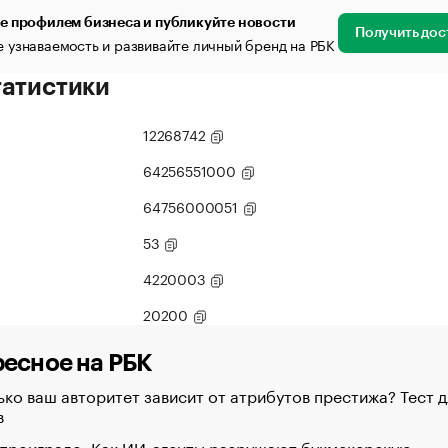
е профилем бизнеса и публикуйте новости
Получить дос
 узнаваемость и развивайте личный бренд на РБК
татистики
12268742
64256551000
64756000051
53
4220003
20200
есное на РБК
ко ваш авторитет зависит от атрибутов престижа? Тест д
в
 проиграло. Как ИИ-агенты разрушают букмекерскую