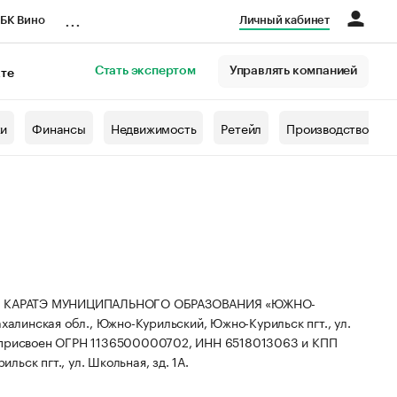
...
БК Вино
Личный кабинет
Стать экспертом
Управлять компанией
кте
азета
жи
Финансы
Недвижимость
Ретейл
Производство
Я КАРАТЭ МУНИЦИПАЛЬНОГО ОБРАЗОВАНИЯ «ЮЖНО-
линская обл., Южно-Курильский, Южно-Курильск пгт., ул.
 присвоен ОГРН 1136500000702, ИНН 6518013063 и КПП
ьск пгт., ул. Школьная, зд. 1А.