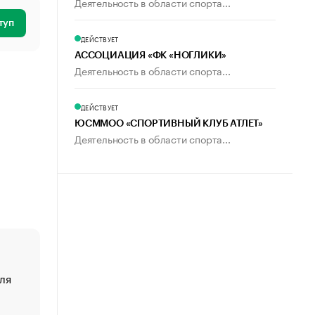
Деятельность в области спорта...
туп
ДЕЙСТВУЕТ
АССОЦИАЦИЯ «ФК «НОГЛИКИ»
Деятельность в области спорта...
ДЕЙСТВУЕТ
ЮСММОО «СПОРТИВНЫЙ КЛУБ АТЛЕТ»
Деятельность в области спорта...
ля
«От спорта тело стареет иначе». Как живет глава ко
создавшей GTA
«Деньги будут не нужны»: что рассказал Маск в инт