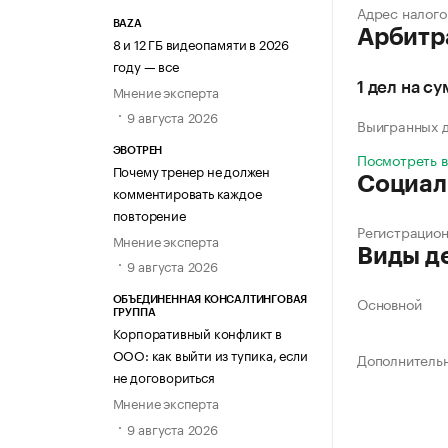
Адрес налого
BAZA
Арбитр
8 и 12 ГБ видеопамяти в 2026
году — все
1 дел на с
Мнение эксперта
9 августа 2026
Выигранных 
ЭВОТРЕН
Посмотреть 
Почему тренер не должен
Социал
комментировать каждое
повторение
Регистрацио
Мнение эксперта
Виды д
9 августа 2026
Основной
ОБЪЕДИНЕННАЯ КОНСАЛТИНГОВАЯ
ГРУППА
Корпоративный конфликт в
ООО: как выйти из тупика, если
Дополнитель
не договориться
Мнение эксперта
9 августа 2026