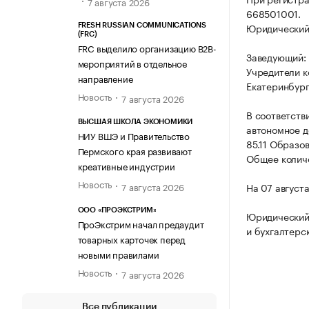
7 августа 2026
668501001.
Юридический а
FRESH RUSSIAN COMMUNICATIONS
(FRC)
FRC выделило организацию B2B-
Заведующий:
мероприятий в отдельное
Учредители 
направление
Екатеринбург
Новость
7 августа 2026
В соответств
ВЫСШАЯ ШКОЛА ЭКОНОМИКИ
автономное д
НИУ ВШЭ и Правительство
85.11 Образо
Пермского края развивают
Общее количе
креативные индустрии
Новость
7 августа 2026
На 07 август
ООО «ПРОЭКСТРИМ»
Юридический
ПроЭкстрим начал предаудит
и бухгалтерс
товарных карточек перед
новыми правилами
Новость
7 августа 2026
Все публикации