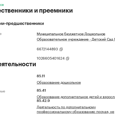
все
ственники и преемники
ии-предшественники
е
Муниципальное бюджетное Дошкольное
Образовательное учреждение - Детский Сад
6672144893
1026605401624
еятельности
85.11
Образование дошкольное
ные
85.41
Образование дополнительное детей и взросл
85.42.9
Деятельность по дополнительному
профессиональному образованию прочая, не