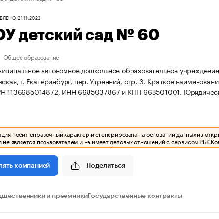
ЛЕНО, 21.11.2023
У детский сад № 60
Общее образование
иципальное автономное дошкольное образовательное учреждение д
ская, г. Екатеринбург, пер. Утренний, стр. 3.
Краткое наименовани
РН 1136685014872, ИНН 6685037867 и КПП 668501001.
Юридически
ия носит справочный характер и сгенерирована на основании данных из откр
 не является пользователем и не имеет деловых отношений с сервисом РБК Ко
Поделиться
лять компанией
дшественники и преемники
Государственные контракты