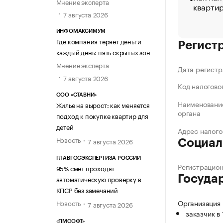
Мнение эксперта
кварти
7 августа 2026
ИНФОМАКСИМУМ
Где компания теряет деньги
Регист
каждый день: пять скрытых зон
Мнение эксперта
Дата регистр
7 августа 2026
Код налогово
ООО «СТАВНИ»
Наименование
Жилье на вырост: как меняется
органа
подход к покупке квартир для
детей
Адрес налого
Новость
7 августа 2026
Социал
ГЛАВГОСЭКСПЕРТИЗА РОССИИ
Регистрацио
95% смет проходят
Госуда
автоматическую проверку в
КПСР без замечаний
Организация
Новость
7 августа 2026
заказчик в
«ПМСОФТ»