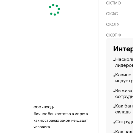
ОКТМО
ОКФС
ОКОГУ
ОКОПФ
Интер
Насколь
лидеро
Казино
индуст
Выжива
сотруд
Как бан
ООО «НССД»
склады
Личное банкротство в мире: в
каких странах закон не щадит
Сотрудн
человека
Как нал