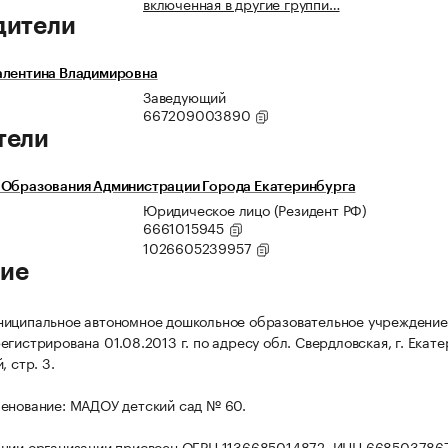
включенная в другие группи…
дители
алентина Владимировна
Заведующий
667209003890
тели
 Образования Администрации Города Екатеринбурга
Юридическое лицо (Резидент РФ)
6661015945
1026605239957
ие
иципальное автономное дошкольное образовательное учреждение
гистрирована 01.08.2013 г. по адресу обл. Свердловская, г. Екате
, стр. 3.
енование: МАДОУ детский сад № 60.
ации организации присвоен ОГРН 1136685014872, ИНН 668503786