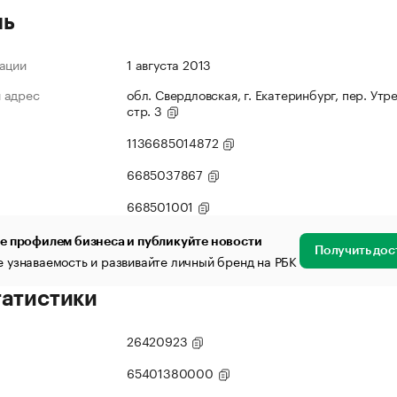
ль
ации
1 августа 2013
 адрес
обл. Свердловская, г. Екатеринбург, пер. Утр
стр. 3
1136685014872
6685037867
668501001
е профилем бизнеса и публикуйте новости
Получить дос
 узнаваемость и развивайте личный бренд на РБК
татистики
26420923
65401380000