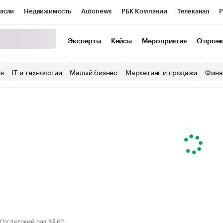
асли
Недвижимость
Autonews
РБК Компании
Телеканал
Р
К Курсы
РБК Life
Тренды
Визионеры
Национальные проекты
Эксперты
Кейсы
Мероприятия
О прое
уб
Исследования
Кредитные рейтинги
Франшизы
Газета
ия
IT и технологии
Малый бизнес
Маркетинг и продажи
Фина
Проверка контрагентов
Политика
Экономика
Бизнес
ы
У детский сад № 60