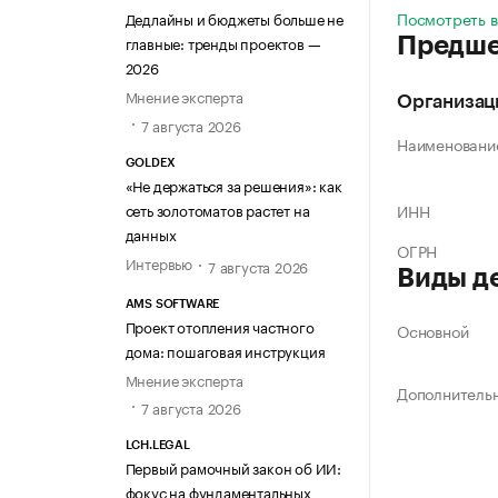
Посмотреть 
Дедлайны и бюджеты больше не
главные: тренды проектов —
Предше
2026
Мнение эксперта
Организац
7 августа 2026
Наименовани
GOLDEX
«Не держаться за решения»: как
сеть золотоматов растет на
ИНН
данных
ОГРН
Интервью
7 августа 2026
Виды д
AMS SOFTWARE
Проект отопления частного
Основной
дома: пошаговая инструкция
Мнение эксперта
Дополнитель
7 августа 2026
LCH.LEGAL
Первый рамочный закон об ИИ:
фокус на фундаментальных