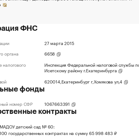
р
рация ФНС
ации
27 марта 2015
го органа
6658
 налогового
Инспекция Федеральной налоговой службы по
Исетскому району г.Екатеринбурга
вой
620014,Екатеринбург г,Хомякова ул,4
ьные фонды
нный номер СФР
1067663391
рственные контракты
 МАДОУ детский сад № 60:
 100 государственных контрактах на сумму 65 998 483 ₽