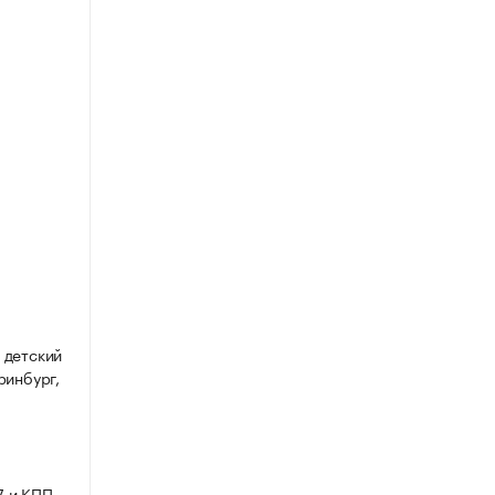
 детский
ринбург,
7 и КПП