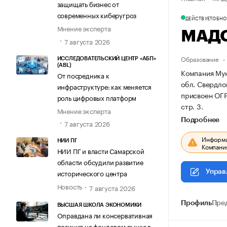
защищать бизнес от
современных киберугроз
ДЕЙСТВУЕТ
ОБНОВ
Мнение эксперта
МАДО
7 августа 2026
Образование
ИССЛЕДОВАТЕЛЬСКИЙ ЦЕНТР «АБП»
(ABL)
Компания Мун
От посредника к
обл. Свердлов
инфраструктуре: как меняется
присвоен ОГ
роль цифровых платформ
стр. 3.
Мнение эксперта
Подробнее
7 августа 2026
Информац
НИИ ПГ
Компания
НИИ ПГ и власти Самарской
области обсудили развитие
исторического центра
Управ
Новость
7 августа 2026
Профиль
Пре
ВЫСШАЯ ШКОЛА ЭКОНОМИКИ
Оправдана ли консервативная
позиция на фондовом рынке в