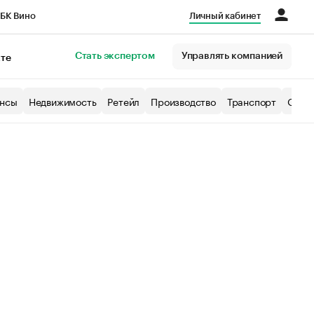
БК Вино
Личный кабинет
Город
Стать экспертом
Управлять компанией
кте
нсы
Недвижимость
Ретейл
Производство
Транспорт
Образ