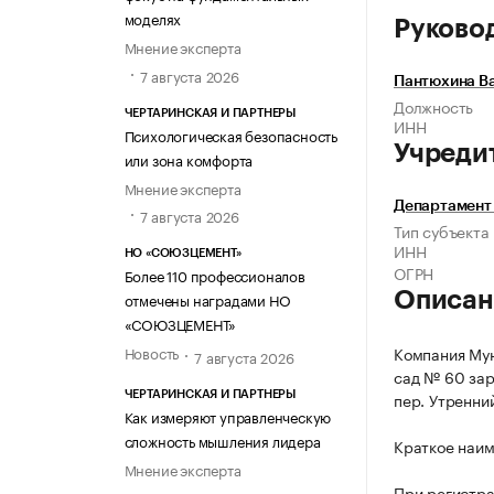
моделях
Руково
Мнение эксперта
7 августа 2026
Пантюхина В
Должность
ЧЕРТАРИНСКАЯ И ПАРТНЕРЫ
ИНН
Психологическая безопасность
Учреди
или зона комфорта
Мнение эксперта
Департамент
7 августа 2026
Тип субъекта
ИНН
НО «СОЮЗЦЕМЕНТ»
ОГРН
Более 110 профессионалов
Описан
отмечены наградами НО
«СОЮЗЦЕМЕНТ»
Новость
Компания Мун
7 августа 2026
сад № 60 заре
пер. Утренний
ЧЕРТАРИНСКАЯ И ПАРТНЕРЫ
Как измеряют управленческую
сложность мышления лидера
Краткое наим
Мнение эксперта
При регистр