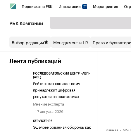
Подписка на РБК
Инвестиции
Мероприятия
Отр
Спорт
Школа управления РБК
РБК Образование
РБ
РБК Компании
Стиль
Крипто
РБК Бизнес-среда
Дискуссионный кл
Выбор редакции
Менеджмент и HR
Право и бухгалтер
Спецпроекты СПб
Конференции СПб
Спецпроекты
Технологии и медиа
Финансы
Рынок наличной валют
Лента публикаций
ИССЛЕДОВАТЕЛЬСКИЙ ЦЕНТР «АБП»
(ABL)
Рейтинг как капитал: кому
принадлежит цифровая
репутация на платформах
Мнение эксперта
7 августа 2026
SERVICEPIPE
Эшелонированная оборона: как
Главная
МАДО