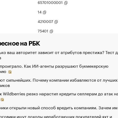
65701000001
14
4210007
75401
есное на РБК
ко ваш авторитет зависит от атрибутов престижа? Тест д
в
 проиграло. Как ИИ-агенты разрушают букмекерскую
рию
ют сильнейших. Почему компании избавляются от лучших
ников
к Wildberries резко нарастил кредиты селлерам до атак н
ики открыли новый способ вредить компаниям. Зачем им
оговики ищут доходы неработающих покупателей яхт и