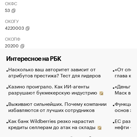
ОКФС
53
ОКОГУ
4220003
ОКОПФ
20200
Интересное на РБК
Насколько ваш авторитет зависит от
«От спор
атрибутов престижа? Тест для лидеров
глава ко
Казино проиграло. Как ИИ-агенты
«Деньги б
разрушают букмекерскую индустрию
Маск в и
Выживают сильнейших. Почему компании
Функции 
избавляются от лучших сотрудников
основ эф
Как банк Wildberries резко нарастил
ЕС разре
кредиты селлерам до атак на склады
нефти — 