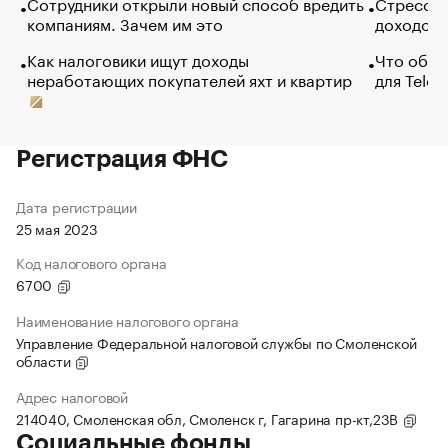
Сотрудники открыли новый способ вредить
Стресс о
компаниям. Зачем им это
доходов 
Как налоговики ищут доходы
Что обви
неработающих покупателей яхт и квартир
для Tele
Регистрация ФНС
Дата регистрации
25 мая 2023
Код налогового органа
6700
Наименование налогового органа
Управление Федеральной налоговой службы по Смоленской
области
Адрес налоговой
214040, Смоленская обл, Смоленск г, Гагарина пр-кт,23В
Социальные фонды