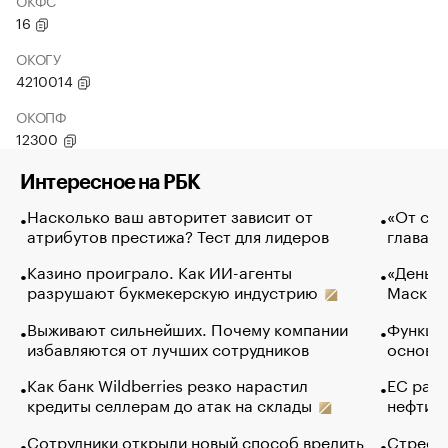
ОКФС
16
ОКОГУ
4210014
ОКОПФ
12300
Интересное на РБК
Насколько ваш авторитет зависит от
«От спо
атрибутов престижа? Тест для лидеров
глава к
Казино проиграло. Как ИИ-агенты
«Деньги
разрушают букмекерскую индустрию
Маск в 
Выживают сильнейших. Почему компании
Функции
избавляются от лучших сотрудников
основ э
Как банк Wildberries резко нарастил
ЕС раз
кредиты селлерам до атак на склады
нефти —
Сотрудники открыли новый способ вредить
Стресс 