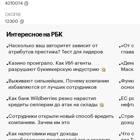
4210014
ОКОПФ
12300
Интересное на РБК
Насколько ваш авторитет зависит от
«От спо
атрибутов престижа? Тест для лидеров
глава к
Казино проиграло. Как ИИ-агенты
«Деньги
разрушают букмекерскую индустрию
Маск в 
Выживают сильнейших. Почему компании
Функции
избавляются от лучших сотрудников
основ э
Как банк Wildberries резко нарастил
ЕС раз
кредиты селлерам до атак на склады
нефти —
Сотрудники открыли новый способ вредить
Стресс 
компаниям. Зачем им это
доходов
Как налоговики ищут доходы
Что обв
неработающих покупателей яхт и квартир
для Tel