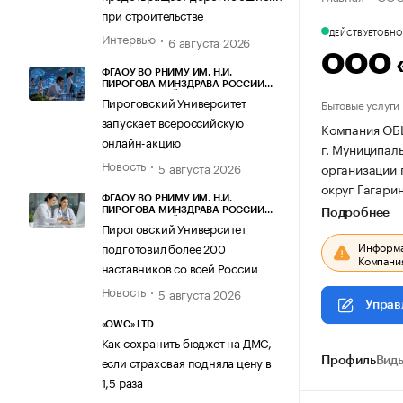
при строительстве
ДЕЙСТВУЕТ
ОБНОВ
Интервью
6 августа 2026
ООО 
ФГАОУ ВО РНИМУ ИМ. Н.И.
ПИРОГОВА МИНЗДРАВА РОССИИ
(ПИРОГОВСКИЙ УНИВЕРСИТЕТ)
Пироговский Университет
Бытовые услуги
запускает всероссийскую
Компания ОБ
онлайн-акцию
г. Муниципаль
Новость
организации
5 августа 2026
округ Гагарин
ФГАОУ ВО РНИМУ ИМ. Н.И.
ПИРОГОВА МИНЗДРАВА РОССИИ
Подробнее
(ПИРОГОВСКИЙ УНИВЕРСИТЕТ)
Пироговский Университет
Информац
подготовил более 200
Компания
наставников со всей России
Новость
5 августа 2026
Управ
«OWC» LTD
Как сохранить бюджет на ДМС,
если страховая подняла цену в
Профиль
Виды
1,5 раза