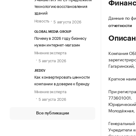
Финан
технологию восстановления
зданий
Данные по фи
Новость
5 августа 2026
отчетности
GLOBAL MEDIA GROUP
Почему в 2026 году бизнесу
Описан
нужен интернет-магазин
Мнение эксперта
Компания О
зарегистриров
5 августа 2026
Гагаринский, 
.REDEV
Как конвертировать ценности
Краткое наи
компании в доверие к бренду
При регистр
Мнение эксперта
773601001.
5 августа 2026
Юридический а
Молодёжная, д
Все публикации
Генеральный
Учредители 
Среднесписоч