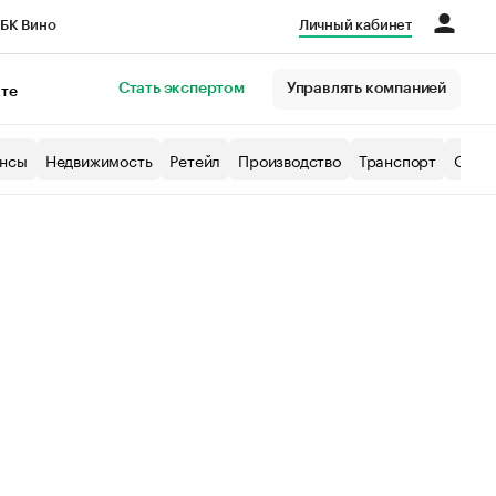
БК Вино
Личный кабинет
Город
Стать экспертом
Управлять компанией
кте
нсы
Недвижимость
Ретейл
Производство
Транспорт
Образ