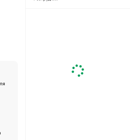
ля
«От спорта тело стареет иначе». Как живет глава ко
создавшей GTA
«Деньги будут не нужны»: что рассказал Маск в инт
Economist
Функции менеджмента: пять ключевых основ эффект
управления
а
ЕС разрешил конфискацию российской нефти — чем
Москва