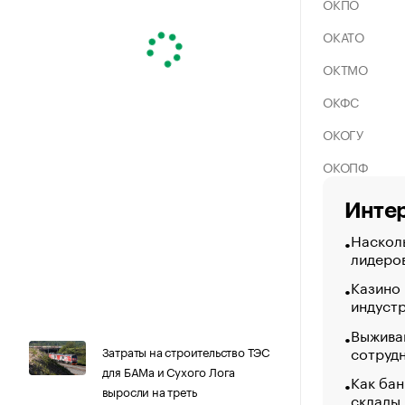
ОКПО
ОКАТО
ОКТМО
ОКФС
ОКОГУ
ОКОПФ
Интер
Насколь
лидеро
Казино
индуст
Выжива
сотруд
Затраты на строительство ТЭС
для БАМа и Сухого Лога
Как бан
выросли на треть
склады