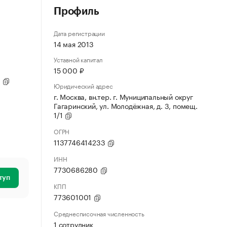
Профиль
Дата регистрации
14 мая 2013
Уставной капитал
15 000 ₽
1
Юридический адрес
г. Москва, вн.тер. г. Муниципальный округ
Гагаринский, ул. Молодёжная, д. 3, помещ.
1/1
ОГРН
1137746414233
ИНН
7730686280
туп
КПП
773601001
Среднесписочная численность
1 сотрудник