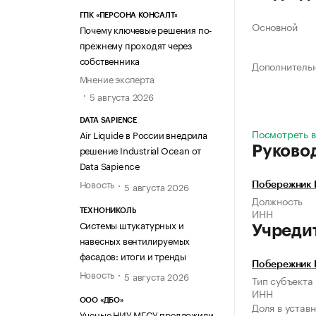
ГПК «ПЕРСОНА КОНСАЛТ»
Основной
Почему ключевые решения по-
прежнему проходят через
собственника
Дополнитель
Мнение эксперта
5 августа 2026
DATA SAPIENCE
Посмотреть в
Air Liquide в России внедрила
решение Industrial Ocean от
Руково
Data Sapience
Новость
5 августа 2026
Побережник 
Должность
ИНН
ТЕХНОНИКОЛЬ
Системы штукатурных и
Учреди
навесных вентилируемых
фасадов: итоги и тренды
Побережник 
Новость
5 августа 2026
Тип субъекта
ИНН
ООО «ДБО»
Доля в устав
Ученые НИУ МГСУ предложили