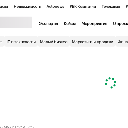
асли
Недвижимость
Autonews
РБК Компании
Телеканал
Р
К Курсы
РБК Life
Тренды
Визионеры
Национальные проекты
Эксперты
Кейсы
Мероприятия
О прое
уб
Исследования
Кредитные рейтинги
Франшизы
Газета
ия
IT и технологии
Малый бизнес
Маркетинг и продажи
Фина
Проверка контрагентов
Политика
Экономика
Бизнес
ы
 «МАХИТОС АГРО»