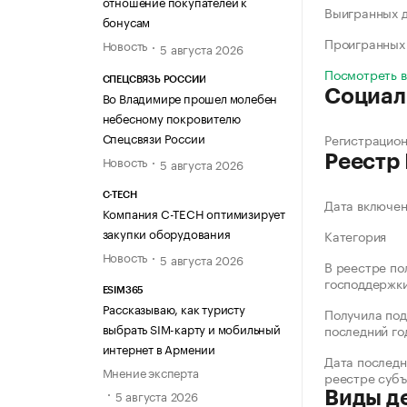
отношение покупателей к
Выигранных 
бонусам
Проигранных
Новость
5 августа 2026
Посмотреть 
СПЕЦСВЯЗЬ РОССИИ
Социал
Во Владимире прошел молебен
небесному покровителю
Спецсвязи России
Регистрацио
Реестр
Новость
5 августа 2026
C-TECH
Дата включе
Компания C-TECH оптимизирует
закупки оборудования
Категория
Новость
5 августа 2026
В реестре по
господдержк
ESIM365
Рассказываю, как туристу
Получила под
выбрать SIM-карту и мобильный
последний го
интернет в Армении
Дата последн
Мнение эксперта
реестре суб
5 августа 2026
Виды д