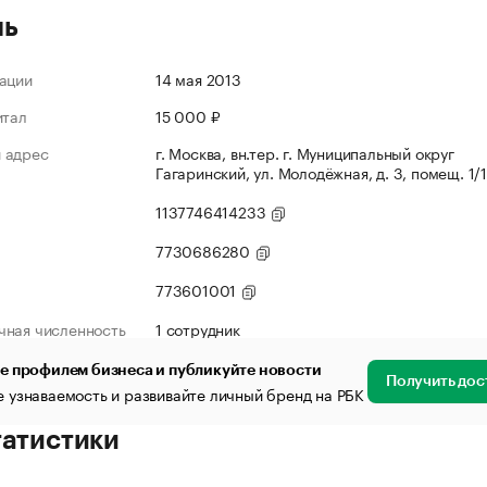
ль
ации
14 мая 2013
итал
15 000 ₽
 адрес
г. Москва, вн.тер. г. Муниципальный округ
Гагаринский, ул. Молодёжная, д. 3, помещ. 1/
1137746414233
7730686280
773601001
чная численность
1 сотрудник
е профилем бизнеса и публикуйте новости
Получить дос
 узнаваемость и развивайте личный бренд на РБК
татистики