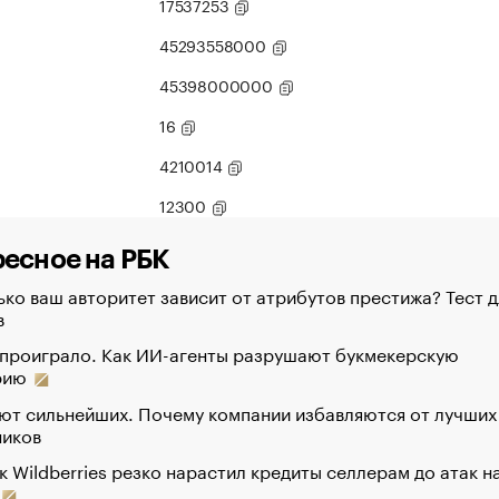
17537253
45293558000
45398000000
16
4210014
12300
есное на РБК
ко ваш авторитет зависит от атрибутов престижа? Тест д
в
 проиграло. Как ИИ-агенты разрушают букмекерскую
рию
ют сильнейших. Почему компании избавляются от лучших
ников
к Wildberries резко нарастил кредиты селлерам до атак н