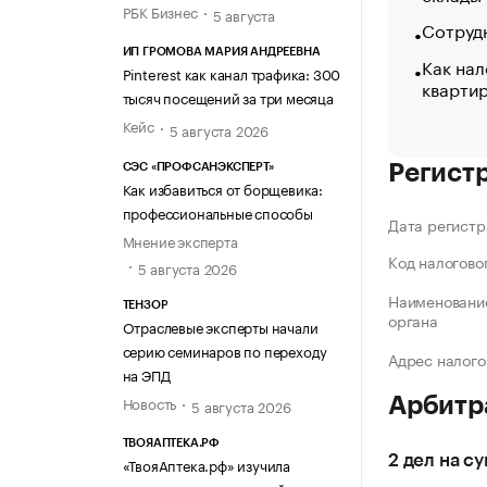
РБК Бизнес
5 августа
Сотрудн
ИП ГРОМОВА МАРИЯ АНДРЕЕВНА
Как нал
Pinterest как канал трафика: 300
кварти
тысяч посещений за три месяца
Кейс
5 августа 2026
Регист
СЭС «ПРОФСАНЭКСПЕРТ»
Как избавиться от борщевика:
профессиональные способы
Дата регистр
Мнение эксперта
Код налогово
5 августа 2026
Наименование
ТЕНЗОР
органа
Отраслевые эксперты начали
серию семинаров по переходу
Адрес налого
на ЭПД
Новость
Арбитр
5 августа 2026
ТВОЯАПТЕКА.РФ
2 дел на су
«ТвояАптека.рф» изучила