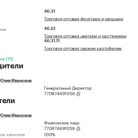
46.31
Торговля оптовая фруктами и овощами
ные
46.22
Торговля оптовая цветами и растениями
46.31.11
Торговля оптовая свежим картофелем
се (15)
дители
Юлия Ивановна
Генеральный Директор
770874691059
тели
Юлия Ивановна
Физическое лицо
770874691059
ном капитале
100%