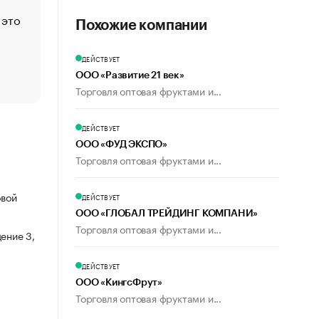
 это
Стресс обеспеченных людей: почему рост доходов 
Похожие компании
счастья
Что обвинения против Павла Дурова значат для Tele
ДЕЙСТВУЕТ
пользователей
ООО «Развитие 21 век»
Торговля оптовая фруктами и...
ДЕЙСТВУЕТ
ООО «ФУД ЭКСПО»
Торговля оптовая фруктами и...
овой
ДЕЙСТВУЕТ
ООО «ГЛОБАЛ ТРЕЙДИНГ КОМПАНИ»
Торговля оптовая фруктами и...
ение 3,
ДЕЙСТВУЕТ
ООО «КингсФрут»
Торговля оптовая фруктами и...