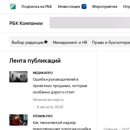
Подписка на РБК
Инвестиции
Мероприятия
Отр
Спорт
Школа управления РБК
РБК Образование
РБ
РБК Компании
Стиль
Крипто
РБК Бизнес-среда
Дискуссионный кл
Выбор редакции
Менеджмент и HR
Право и бухгалтер
Спецпроекты СПб
Конференции СПб
Спецпроекты
Технологии и медиа
Финансы
Рынок наличной валют
Лента публикаций
МЕДИКАПРО
Ошибки руководителей в
проектных продажах, которые
особенно дорого стоят
Мнение эксперта
6 августа 2026
STENKIN.PRO
Как технический надзор
предотвращает дорогие ошибки
Главная
ООО