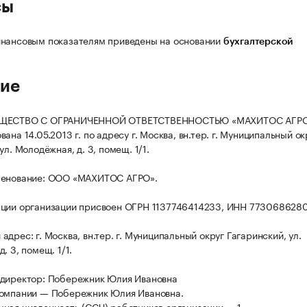
сы
нансовым показателям приведены на основании
бухгалтерской
ие
БЩЕСТВО С ОГРАНИЧЕННОЙ ОТВЕТСТВЕННОСТЬЮ «МАХИТОС АГР
ана 14.05.2013 г. по адресу г. Москва, вн.тер. г. Муниципальный ок
ул. Молодёжная, д. 3, помещ. 1/1.
менование: ООО «МАХИТОС АГРО».
ации организации присвоен ОГРН 1137746414233, ИНН 773068628
дрес: г. Москва, вн.тер. г. Муниципальный округ Гагаринский, ул.
. 3, помещ. 1/1.
 директор: Побережник Юлия Ивановна
компании — Побережник Юлия Ивановна.
ная численность (ССЧ) работников организации — 1.