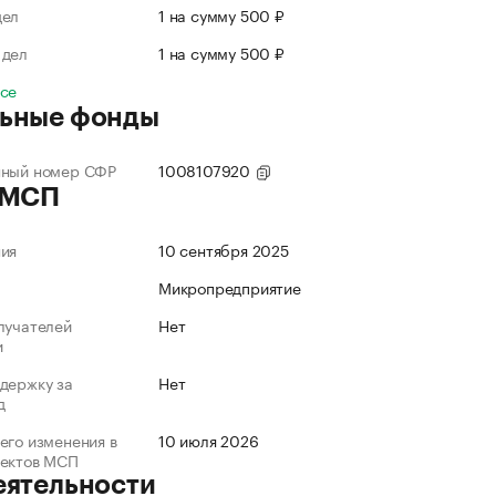
дел
1 на сумму 500 ₽
 дел
1 на сумму 500 ₽
все
ьные фонды
нный номер СФР
1008107920
 МСП
ния
10 сентября 2025
Микропредприятие
лучателей
Нет
и
держку за
Нет
д
его изменения в
10 июля 2026
ъектов МСП
еятельности