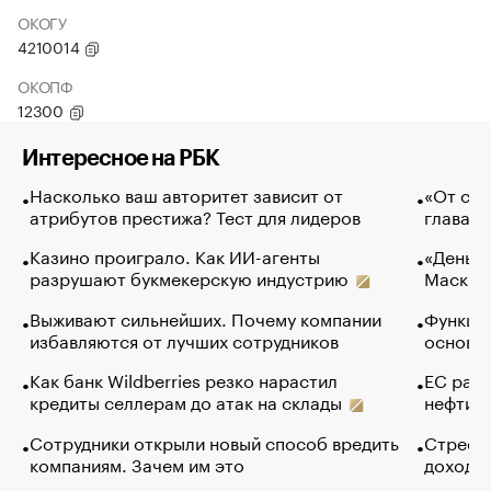
ОКОГУ
4210014
ОКОПФ
12300
Интересное на РБК
Насколько ваш авторитет зависит от
«От спо
атрибутов престижа? Тест для лидеров
глава к
Казино проиграло. Как ИИ-агенты
«Деньги
разрушают букмекерскую индустрию
Маск в 
Выживают сильнейших. Почему компании
Функции
избавляются от лучших сотрудников
основ э
Как банк Wildberries резко нарастил
ЕС раз
кредиты селлерам до атак на склады
нефти —
Сотрудники открыли новый способ вредить
Стресс 
компаниям. Зачем им это
доходов