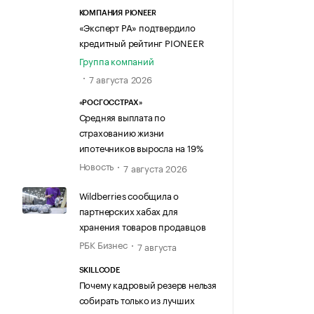
КОМПАНИЯ PIONEER
«Эксперт РА» подтвердило
кредитный рейтинг PIONEER
Группа компаний
7 августа 2026
«РОСГОССТРАХ»
Средняя выплата по
страхованию жизни
ипотечников выросла на 19%
Новость
7 августа 2026
Wildberries сообщила о
партнерских хабах для
хранения товаров продавцов
РБК Бизнес
7 августа
SKILLCODE
Почему кадровый резерв нельзя
собирать только из лучших