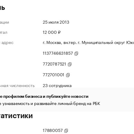
ль
ации
25 июля 2013
итал
12 000 ₽
 адрес
г. Москва, вн.тер. г. Муниципальный округ Юж
1137746631857
7720787521
772701001
чная численность
23 сотрудника
е профилем бизнеса и публикуйте новости
 узнаваемость и развивайте личный бренд на РБК
татистики
17880057