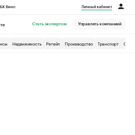
БК Вино
Личный кабинет
Город
Стать экспертом
Управлять компанией
кте
нсы
Недвижимость
Ретейл
Производство
Транспорт
Образ