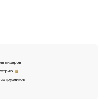
для лидеров
дустрию
 сотрудников