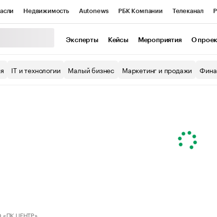
асли
Недвижимость
Autonews
РБК Компании
Телеканал
Р
К Курсы
РБК Life
Тренды
Визионеры
Национальные проекты
Эксперты
Кейсы
Мероприятия
О прое
уб
Исследования
Кредитные рейтинги
Франшизы
Газета
ия
IT и технологии
Малый бизнес
Маркетинг и продажи
Фина
Проверка контрагентов
Политика
Экономика
Бизнес
ы
 «ПК ЦЕНТР»