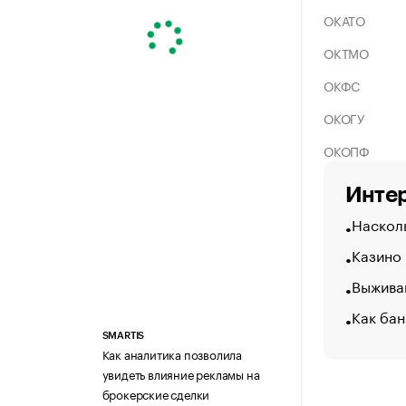
ОКАТО
ОКТМО
ОКФС
ОКОГУ
ОКОПФ
Интер
Насколь
Казино
Выжива
Как бан
SMARTIS
Как аналитика позволила
увидеть влияние рекламы на
брокерские сделки