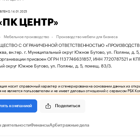
ЛЕНО, 14.01.2025
«ПК ЦЕНТР»
Мебельное производство
Производство мебели для бизнеса
ЩЕСТВО С ОГРАНИЧЕННОЙ ОТВЕТСТВЕННОСТЬЮ «ПРОИЗВОДСТВЕННА
ква, вн.тер. г. Муниципальный округ Южное Бутово, ул. Поляны, д. 5
организации присвоен ОГРН 1137746631857, ИНН 7720787521 и КП
й округ Южное Бутово, ул. Поляны, д. 5, помещ. 83/3.
ия носит справочный характер и сгенерирована на основании данных из откр
 не является пользователем и не имеет деловых отношений с сервисом РБК Ко
Поделиться
лять компанией
 деятельности
Финансы
Арбитражные дела