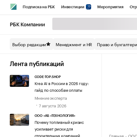
Подписка на РБК
Инвестиции
Мероприятия
Отр
Спорт
Школа управления РБК
РБК Образование
РБ
РБК Компании
Стиль
Крипто
РБК Бизнес-среда
Дискуссионный кл
Выбор редакции
Менеджмент и HR
Право и бухгалтер
Спецпроекты СПб
Конференции СПб
Спецпроекты
Технологии и медиа
Финансы
Рынок наличной валют
Лента публикаций
CODE-TOP.SHOP
Krea AI в России в 2026 году:
гайд по способам оплаты
Мнение эксперта
7 августа 2026
ООО «АБ «ТЕХНОЛОГИЯ»
Почему топливный кризис
усиливает риски для
строительных компаний
Главная
ООО