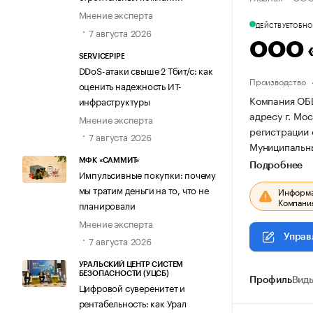
Мнение эксперта
ДЕЙСТВУЕТ
ОБНОВ
7 августа 2026
ООО 
SERVICEPIPE
DDoS-атаки свыше 2 Тбит/с: как
Производство
оценить надежность ИТ-
Компания ОБ
инфраструктуры
адресу г. Мос
Мнение эксперта
регистрации 
7 августа 2026
Муниципальны
МФК «САММИТ»
Подробнее
Импульсивные покупки: почему
мы тратим деньги на то, что не
Информац
Компания
планировали
Мнение эксперта
Управ
7 августа 2026
УРАЛЬСКИЙ ЦЕНТР СИСТЕМ
БЕЗОПАСНОСТИ (УЦСБ)
Профиль
Виды
Цифровой суверенитет и
рентабельность: как Урал