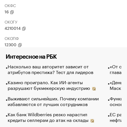
ОКФС
16
ОКОГУ
4210014
ОКОПФ
12300
Интересное на РБК
Насколько ваш авторитет зависит от
«От спо
атрибутов престижа? Тест для лидеров
глава к
Казино проиграло. Как ИИ-агенты
«Деньги
разрушают букмекерскую индустрию
Маск в 
Выживают сильнейших. Почему компании
Функции
избавляются от лучших сотрудников
основ э
Как банк Wildberries резко нарастил
ЕС раз
кредиты селлерам до атак на склады
нефти —