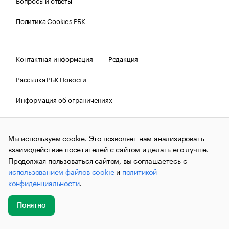
Вопросы и ответы
Политика Cookies РБК
Контактная информация
Редакция
Рассылка РБК Новости
Информация об ограничениях
Правовая информация
О соблюдении авторских прав
Мы используем cookie. Это позволяет нам анализировать
© АО «РОСБИЗНЕСКОНСАЛТИНГ»,
1995–2026.
Сообщения
и материалы информационного агентства «РБК»
взаимодействие посетителей с сайтом и делать его лучше.
(зарегистрировано Федеральной службой по надзору в сфере
Продолжая пользоваться сайтом, вы соглашаетесь с
связи, информационных технологий и массовых
использованием файлов cookie
и
политикой
коммуникаций (Роскомнадзор) 09.12.2015 за номером ИА
№ФС77-63848) сопровождаются пометкой «РБК». Отдельные
конфиденциальности
.
публикации могут содержать информацию,
не предназначенную для пользователей
до 18 лет.
companycardsfeedback@rbc.ru
Понятно
Добавить
Главное
Эксперты
Кейсы
Мероприятия
новость