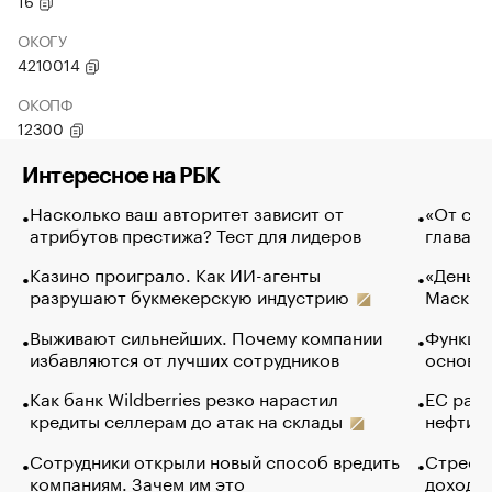
16
ОКОГУ
4210014
ОКОПФ
12300
Интересное на РБК
Насколько ваш авторитет зависит от
«От спо
атрибутов престижа? Тест для лидеров
глава к
Казино проиграло. Как ИИ-агенты
«Деньги
разрушают букмекерскую индустрию
Маск в 
Выживают сильнейших. Почему компании
Функции
избавляются от лучших сотрудников
основ э
Как банк Wildberries резко нарастил
ЕС раз
кредиты селлерам до атак на склады
нефти —
Сотрудники открыли новый способ вредить
Стресс 
компаниям. Зачем им это
доходов