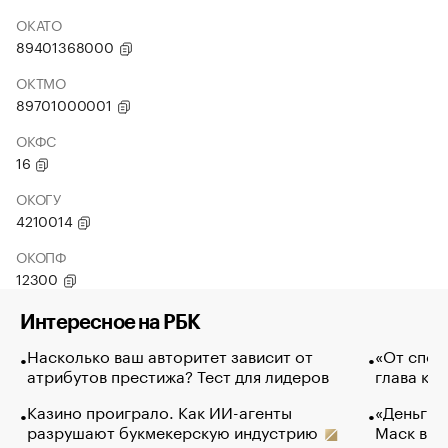
ОКАТО
89401368000
ОКТМО
89701000001
ОКФС
16
ОКОГУ
4210014
ОКОПФ
12300
Интересное на РБК
Насколько ваш авторитет зависит от
«От спор
атрибутов престижа? Тест для лидеров
глава ко
Казино проиграло. Как ИИ-агенты
«Деньги б
разрушают букмекерскую индустрию
Маск в и