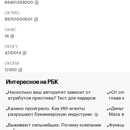
89401364000
ОКТМО
89701000001
ОКФС
16
ОКОГУ
4210014
ОКОПФ
12300
Интересное на РБК
Насколько ваш авторитет зависит от
«От спор
атрибутов престижа? Тест для лидеров
глава ко
Казино проиграло. Как ИИ-агенты
«Деньги б
разрушают букмекерскую индустрию
Маск в и
Выживают сильнейших. Почему компании
Функции 
избавляются от лучших сотрудников
основ эф