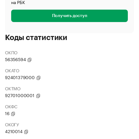
на РБК
Получить доступ
Коды статистики
ОКПО
56356594
ОКАТО
92401379000
ОКТМО
92701000001
ОКФС
16
ОКОГУ
4210014