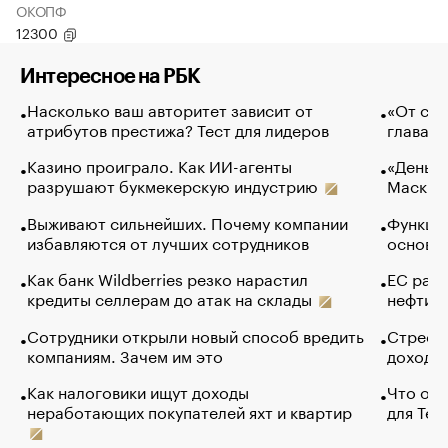
ОКОПФ
12300
Интересное на РБК
Насколько ваш авторитет зависит от
«От спо
атрибутов престижа? Тест для лидеров
глава к
Казино проиграло. Как ИИ-агенты
«Деньги
разрушают букмекерскую индустрию
Маск в 
Выживают сильнейших. Почему компании
Функции
избавляются от лучших сотрудников
основ э
Как банк Wildberries резко нарастил
ЕС раз
кредиты селлерам до атак на склады
нефти —
Сотрудники открыли новый способ вредить
Стресс 
компаниям. Зачем им это
доходов
Как налоговики ищут доходы
Что обв
неработающих покупателей яхт и квартир
для Tel