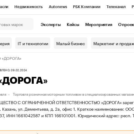
асли
Недвижимость
Autonews
РБК Компании
Телеканал
Р
К Курсы
РБК Life
Тренды
Визионеры
Национальные проекты
Эксперты
Кейсы
Мероприятия
О прое
онный клуб
Исследования
Кредитные рейтинги
Франшизы
Г
терия
IT и технологии
Малый бизнес
Маркетинг и прода
Проверка контрагентов
Политика
Экономика
Бизнес
 «ДОРОГА»
ы
ЛЕНО, 09.02.2024
«ДОРОГА»
овля
Торговля розничная моторным топливом в специализированных магази
ЩЕСТВО С ОГРАНИЧЕННОЙ ОТВЕТСТВЕННОСТЬЮ «ДОРОГА» зарегистри
. Казань, ул. Дементьева, д. 2а, офис 1.
Краткое наименование: ОО
37, ИНН 1661042587 и КПП 166101001.
Юридический адрес: респ. Та