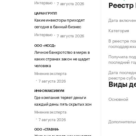
Интервью
7 августа 2026
Реестр
ЦАРАН ГРУПП
Какие инвесторы приходят
Дата включе
сегодня в банный бизнес
Категория
Интервью
7 августа 2026
В реестре по
господдержк
ООО «НССД»
Личное банкротство в мире: в
Получила под
каких странах закон не щадит
последний го
человека
Дата последн
Мнение эксперта
реестре суб
7 августа 2026
Виды д
ИНФОМАКСИМУМ
Где компания теряет деньги
Основной
каждый день: пять скрытых зон
Мнение эксперта
7 августа 2026
Дополнитель
ООО «СТАВНИ»
Жилье на вырост: как меняется