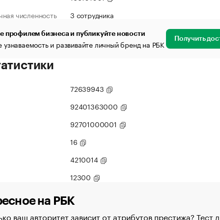
чная численность
3 сотрудника
е профилем бизнеса и публикуйте новости
Получить дос
 узнаваемость и развивайте личный бренд на РБК
татистики
72639943
92401363000
92701000001
16
4210014
12300
есное на РБК
ко ваш авторитет зависит от атрибутов престижа? Тест д