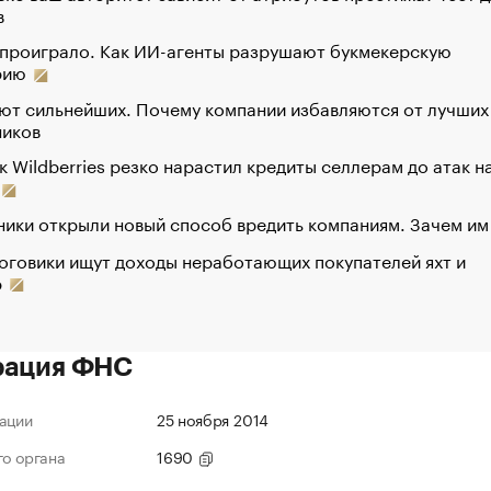
в
 проиграло. Как ИИ-агенты разрушают букмекерскую
рию
ют сильнейших. Почему компании избавляются от лучших
ников
к Wildberries резко нарастил кредиты селлерам до атак н
ики открыли новый способ вредить компаниям. Зачем им
оговики ищут доходы неработающих покупателей яхт и
р
рация ФНС
ации
25 ноября 2014
го органа
1690