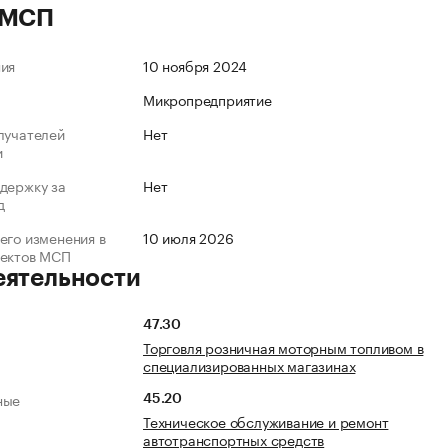
 МСП
ния
10 ноября 2024
Микропредприятие
лучателей
Нет
и
держку за
Нет
д
его изменения в
10 июля 2026
ъектов МСП
еятельности
47.30
Торговля розничная моторным топливом в
специализированных магазинах
ные
45.20
Техническое обслуживание и ремонт
автотранспортных средств