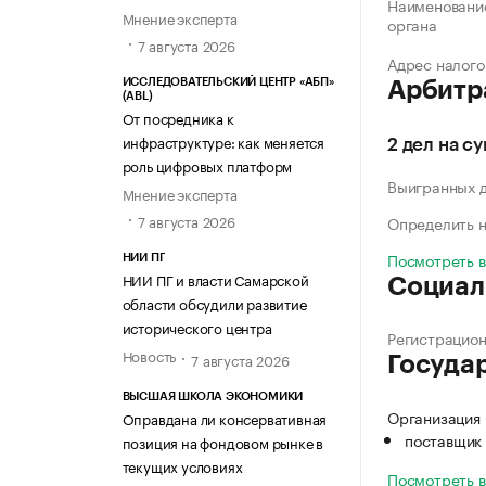
Наименование
Мнение эксперта
органа
7 августа 2026
Адрес налого
ИССЛЕДОВАТЕЛЬСКИЙ ЦЕНТР «АБП»
Арбитр
(ABL)
От посредника к
инфраструктуре: как меняется
2 дел на с
роль цифровых платформ
Выигранных 
Мнение эксперта
7 августа 2026
Определить н
Посмотреть 
НИИ ПГ
НИИ ПГ и власти Самарской
Социал
области обсудили развитие
исторического центра
Регистрацио
Новость
7 августа 2026
Госуда
ВЫСШАЯ ШКОЛА ЭКОНОМИКИ
Организация
Оправдана ли консервативная
поставщик 
позиция на фондовом рынке в
текущих условиях
Посмотреть 