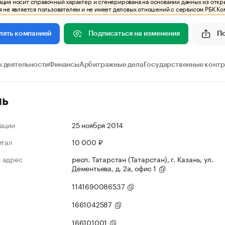
ия носит справочный характер и сгенерирована на основании данных из откр
 не является пользователем и не имеет деловых отношений с сервисом РБК Ко
Подписаться на изменения
П
лять компанией
 деятельности
Финансы
Арбитражные дела
Государственные конт
ль
ации
25 ноября 2014
итал
10 000 ₽
 адрес
респ. Татарстан (Татарстан), г. Казань, ул.
Дементьева, д. 2а, офис 1
1141690086537
1661042587
166101001