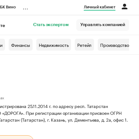
...
БК Вино
Личный кабинет
Стать экспертом
Управлять компанией
кте
азета
жи
Финансы
Недвижимость
Ретейл
Производство
нах
рована 25.11.2014 г. по адресу респ. Татарстан
О «ДОРОГА».
При регистрации организации присвоен ОГРН
тарстан (Татарстан), г. Казань, ул. Дементьева, д. 2а, офис 1.