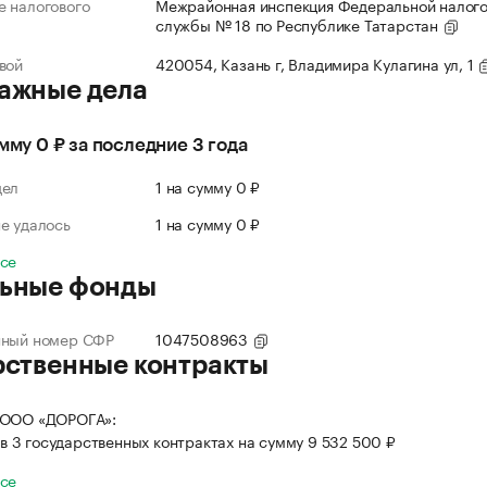
 налогового
Межрайонная инспекция Федеральной налог
службы № 18 по Республике Татарстан
вой
420054, Казань г, Владимира Кулагина ул, 1
ажные дела
умму 0 ₽ за последние 3 года
дел
1 на сумму 0 ₽
е удалось
1 на сумму 0 ₽
все
ьные фонды
нный номер СФР
1047508963
рственные контракты
 ООО «ДОРОГА»:
в 3 государственных контрактах на сумму 9 532 500 ₽
все