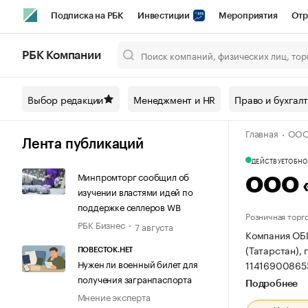
Подписка на РБК
Инвестиции
Мероприятия
Отр
Спорт
Школа управления РБК
РБК Образование
РБ
РБК Компании
Город
Стиль
Крипто
РБК Бизнес-среда
Дискусси
Выбор редакции
Менеджмент и HR
Право и бухгал
Спецпроекты СПб
Конференции СПб
Спецпроекты
Главная
ООО
Технологии и медиа
Финансы
Рынок наличной валют
Лента публикаций
ДЕЙСТВУЕТ
ОБНОВ
Минпромторг сообщил об
ООО 
изучении властями идей по
поддержке селлеров WB
Розничная торг
РБК Бизнес
7 августа
Компания ОБ
(Татарстан), г
ПОВЕСТОК.НЕТ
Нужен ли военный билет для
11416900865
получения загранпаспорта
Подробнее
Мнение эксперта