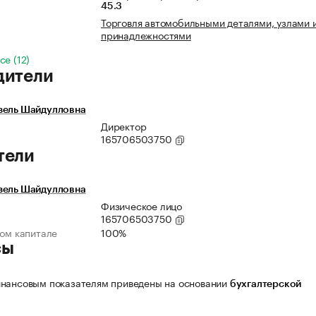
45.3
Торговля автомобильными деталями, узлами 
принадлежностями
се (12)
дители
зель Шайдулловна
Директор
165706503750
тели
зель Шайдулловна
Физическое лицо
165706503750
ном капитале
100%
сы
нансовым показателям приведены на основании
бухгалтерской