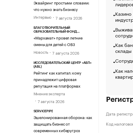
Эквайринг простыми словами:
лидеро
что нужно знать бизнесу
Казино
Интервью
7 августа 2026
индуст
Выжива
БЛАГОТВОРИТЕЛЬНЫЙ
ОБРАЗОВАТЕЛЬНЫЙ ФОНД
сотруд
«МАРХАМАТ»
«Мархамат» провел летние
Как бан
смены для детей с ОВЗ
склады
Новость
7 августа 2026
Сотрудн
ИССЛЕДОВАТЕЛЬСКИЙ ЦЕНТР «АБП»
(ABL)
Как нал
Рейтинг как капитал: кому
кварти
принадлежит цифровая
репутация на платформах
Мнение эксперта
Регист
7 августа 2026
SERVICEPIPE
Дата регистр
Эшелонированная оборона: как
Код налогово
защищать бизнес от
современных киберугроз