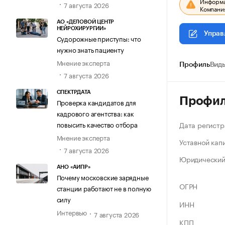
Информац
7 августа 2026
Компания
АО «ДЕЛОВОЙ ЦЕНТР
НЕЙРОХИРУРГИИ»
Управ
Судорожные приступы: что
нужно знать пациенту
Мнение эксперта
Профиль
Виды
7 августа 2026
СПЕКТРДАТА
Профи
Проверка кандидатов для
кадрового агентства: как
Дата регистр
повысить качество отбора
Мнение эксперта
Уставной кап
7 августа 2026
Юридический
АНО «АИПР»
Почему московские зарядные
ОГРН
станции работают не в полную
силу
ИНН
Интервью
7 августа 2026
КПП