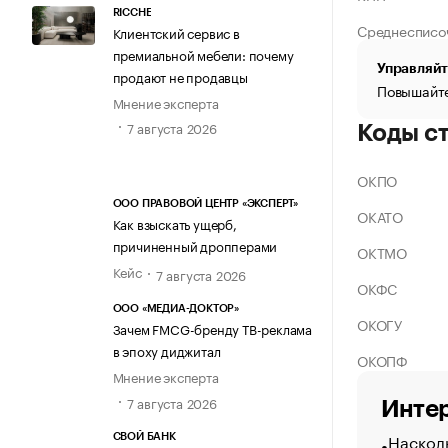
RICCHE
Среднесписо
Клиентский сервис в
премиальной мебели: почему
Управляйт
продают не продавцы
Повышайте
Мнение эксперта
7 августа 2026
Коды с
ОКПО
ООО ПРАВОВОЙ ЦЕНТР «ЭКСПЕРТ»
ОКАТО
Как взыскать ущерб,
причиненный дропперами
ОКТМО
Кейс
7 августа 2026
ОКФС
ООО «МЕДИА-ДОКТОР»
ОКОГУ
Зачем FMCG-бренду ТВ-реклама
в эпоху диджитал
ОКОПФ
Мнение эксперта
7 августа 2026
Интер
Насколь
СВОЙ БАНК