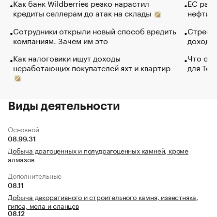
Как банк Wildberries резко нарастил
ЕС раз
кредиты селлерам до атак на склады
нефти —
Сотрудники открыли новый способ вредить
Стресс 
компаниям. Зачем им это
доходов
Как налоговики ищут доходы
Что обв
неработающих покупателей яхт и квартир
для Tel
Виды деятельности
Основной
08.99.31
Добыча драгоценных и полудрагоценных камней, кроме
алмазов
Дополнительные
08.11
Добыча декоративного и строительного камня, известняка,
гипса, мела и сланцев
08.12