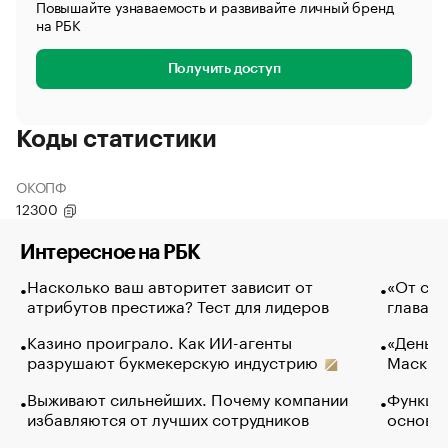
Повышайте узнаваемость и развивайте личный бренд
на РБК
Получить доступ
Коды статистики
ОКОПФ
12300
Интересное на РБК
Насколько ваш авторитет зависит от
«От спо
атрибутов престижа? Тест для лидеров
глава к
Казино проиграло. Как ИИ-агенты
«Деньги
разрушают букмекерскую индустрию
Маск в 
Выживают сильнейших. Почему компании
Функции
избавляются от лучших сотрудников
основ э