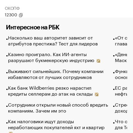
ОКОПФ
12300
Интересное на РБК
Насколько ваш авторитет зависит от
«От спо
атрибутов престижа? Тест для лидеров
глава к
Казино проиграло. Как ИИ-агенты
«Деньги
разрушают букмекерскую индустрию
Маск в 
Выживают сильнейших. Почему компании
Функции
избавляются от лучших сотрудников
основ э
Как банк Wildberries резко нарастил
ЕС раз
кредиты селлерам до атак на склады
нефти —
Сотрудники открыли новый способ вредить
Стресс 
компаниям. Зачем им это
доходов
Как налоговики ищут доходы
Что обв
неработающих покупателей яхт и квартир
для Tel