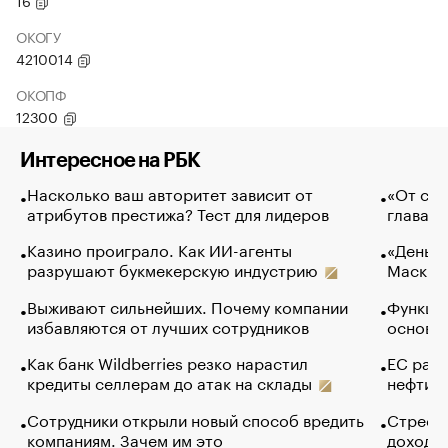
16
ОКОГУ
4210014
ОКОПФ
12300
Интересное на РБК
Насколько ваш авторитет зависит от
«От спо
атрибутов престижа? Тест для лидеров
глава к
Казино проиграло. Как ИИ-агенты
«Деньги
разрушают букмекерскую индустрию
Маск в 
Выживают сильнейших. Почему компании
Функции
избавляются от лучших сотрудников
основ э
Как банк Wildberries резко нарастил
ЕС раз
кредиты селлерам до атак на склады
нефти —
Сотрудники открыли новый способ вредить
Стресс 
компаниям. Зачем им это
доходов