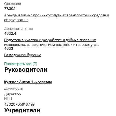
Основной
77.39.1
Аренда и лизинг прочих сухопутных транспортных средств и
оборудования
Дополнительные
43.12.4
Подготовка участка к разработке и добыче полезных
ископаемых, за исключением нефтяных и газовых уча…
43.13
Разведочное бурение
Посмотреть все (7)
Руководители
Куликов Антон Николаевич
Должность
Директор
ИНН
420207056187
Учредители