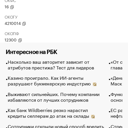
ОКФС
16
ОКОГУ
4210014
ОКОПФ
12300
Интересное на РБК
Насколько ваш авторитет зависит от
«От спо
атрибутов престижа? Тест для лидеров
глава к
Казино проиграло. Как ИИ-агенты
«Деньги
разрушают букмекерскую индустрию
Маск в 
Выживают сильнейших. Почему компании
Функции
избавляются от лучших сотрудников
основ э
Как банк Wildberries резко нарастил
ЕС раз
кредиты селлерам до атак на склады
нефти —
Сотрудники открыли новый способ вредить
Стресс 