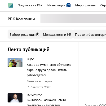
Подписка на РБК
Инвестиции
Мероприятия
Отр
Спорт
Школа управления РБК
РБК Образование
РБ
РБК Компании
Стиль
Крипто
РБК Бизнес-среда
Дискуссионный кл
Выбор редакции
Менеджмент и HR
Право и бухгалтер
Спецпроекты СПб
Конференции СПб
Спецпроекты
Технологии и медиа
Финансы
Рынок наличной валют
Лента публикаций
НЦПО
Какие документы по обучению
охране труда должен иметь
работодатель
Мнение эксперта
7 августа 2026
ГК «ЦИФРА»
В «Цифре» назначен новый
генеральный директор
Главная
ООО