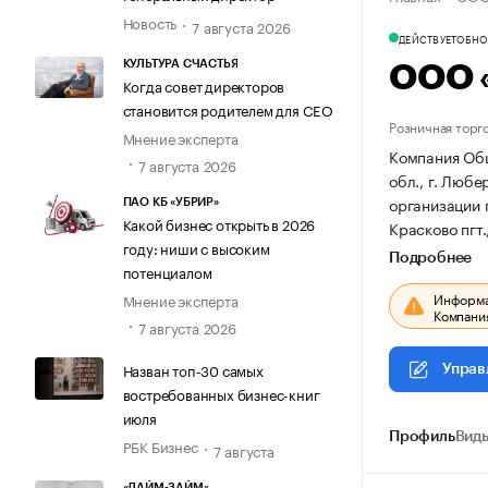
Новость
7 августа 2026
ДЕЙСТВУЕТ
ОБНОВ
КУЛЬТУРА СЧАСТЬЯ
ООО 
Когда совет директоров
становится родителем для CEO
Розничная торг
Мнение эксперта
Компания Общ
7 августа 2026
обл., г. Любе
организации
ПАО КБ «УБРИР»
Какой бизнес открыть в 2026
Красково пгт.
году: ниши с высоким
Подробнее
потенциалом
Информац
Мнение эксперта
Компания
7 августа 2026
Назван топ-30 самых
Управ
востребованных бизнес-книг
июля
Профиль
Виды
РБК Бизнес
7 августа
«ЛАЙМ-ЗАЙМ»