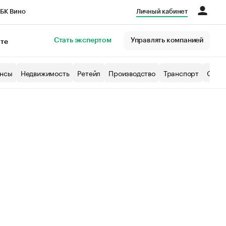
БК Вино
Личный кабинет
Город
Стать экспертом
Управлять компанией
кте
нсы
Недвижимость
Ретейл
Производство
Транспорт
Образ