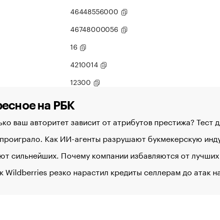
46448556000
46748000056
16
4210014
12300
есное на РБК
ко ваш авторитет зависит от атрибутов престижа? Тест 
 проиграло. Как ИИ-агенты разрушают букмекерскую ин
ют сильнейших. Почему компании избавляются от лучших
к Wildberries резко нарастил кредиты селлерам до атак 