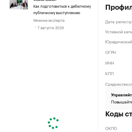
Как подготовиться к дебютному
Профи
публичному выступлению
Мнение эксперта
Дата регистр
7 августа 2026
Уставной кап
Юридический
ОГРН
ИНН
КПП
Среднесписо
Управляйт
Повышайте
Коды с
ОКПО