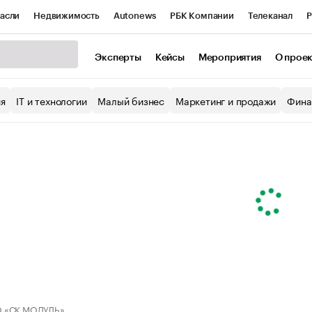
асли
Недвижимость
Autonews
РБК Компании
Телеканал
Р
К Курсы
РБК Life
Тренды
Визионеры
Национальные проекты
Эксперты
Кейсы
Мероприятия
О прое
уб
Исследования
Кредитные рейтинги
Франшизы
Газета
ия
IT и технологии
Малый бизнес
Маркетинг и продажи
Фина
Проверка контрагентов
Политика
Экономика
Бизнес
ы
 «СК МОДУЛЬ»