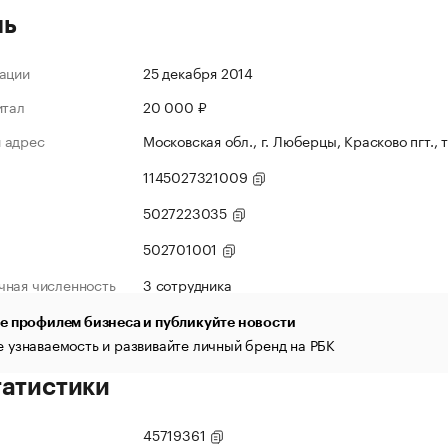
ль
ации
25 декабря 2014
итал
20 000 ₽
 адрес
Московская обл., г. Люберцы, Красково пгт., 
1145027321009
5027223035
502701001
чная численность
3 сотрудника
е профилем бизнеса и публикуйте новости
 узнаваемость и развивайте личный бренд на РБК
татистики
45719361