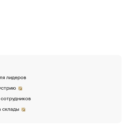
для лидеров
дустрию
 сотрудников
на склады