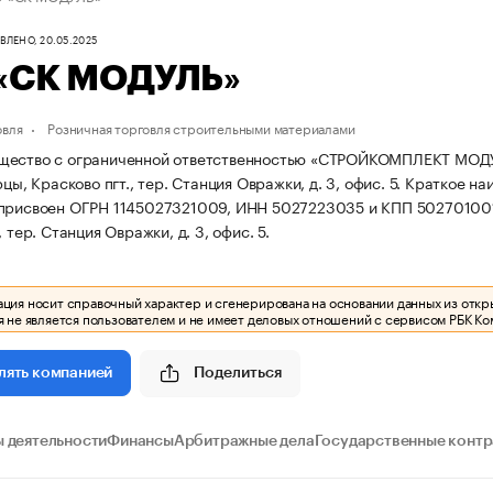
ЛЕНО, 20.05.2025
«СК МОДУЛЬ»
овля
Розничная торговля строительными материалами
ество с ограниченной ответственностью «СТРОЙКОМПЛЕКТ МОДУЛЬ
рцы, Красково пгт., тер. Станция Овражки, д. 3, офис. 5.
Краткое на
 присвоен ОГРН 1145027321009, ИНН 5027223035 и КПП 50270100
, тер. Станция Овражки, д. 3, офис. 5.
ия носит справочный характер и сгенерирована на основании данных из откр
 не является пользователем и не имеет деловых отношений с сервисом РБК Ко
Поделиться
лять компанией
 деятельности
Финансы
Арбитражные дела
Государственные конт