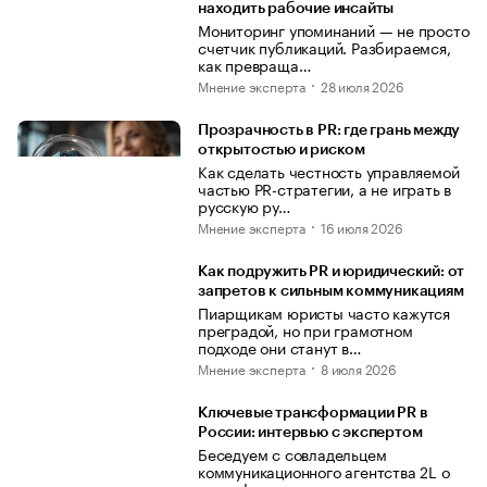
находить рабочие инсайты
Мониторинг упоминаний — не просто
счетчик публикаций. Разбираемся,
как превраща…
Мнение эксперта
28 июля 2026
Прозрачность в PR: где грань между
открытостью и риском
Как сделать честность управляемой
частью PR-стратегии, а не играть в
русскую ру…
Мнение эксперта
16 июля 2026
Как подружить PR и юридический: от
запретов к сильным коммуникациям
Пиарщикам юристы часто кажутся
преградой, но при грамотном
подходе они станут в…
Мнение эксперта
8 июля 2026
Ключевые трансформации PR в
России: интервью с экспертом
Беседуем с совладельцем
коммуникационного агентства 2L о