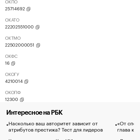
ОКПО
25714692
ОКАТО
22202551000
ОКТМО
22502000051
ОКФС
16
ОКОГУ
4210014
ОКОПФ
12300
Интересное на РБК
Насколько ваш авторитет зависит от
«От спор
атрибутов престижа? Тест для лидеров
глава ко