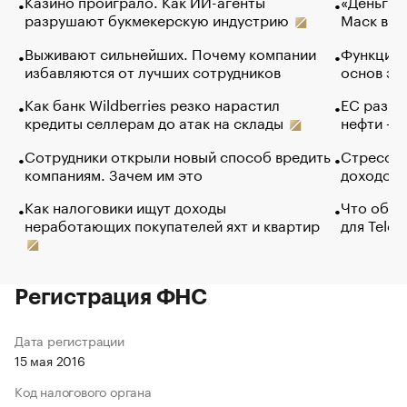
Казино проиграло. Как ИИ-агенты
«Деньги б
разрушают букмекерскую индустрию
Маск в и
Выживают сильнейших. Почему компании
Функции 
избавляются от лучших сотрудников
основ эф
Как банк Wildberries резко нарастил
ЕС разре
кредиты селлерам до атак на склады
нефти — 
Сотрудники открыли новый способ вредить
Стресс о
компаниям. Зачем им это
доходов 
Как налоговики ищут доходы
Что обви
неработающих покупателей яхт и квартир
для Tele
Регистрация ФНС
Дата регистрации
15 мая 2016
Код налогового органа