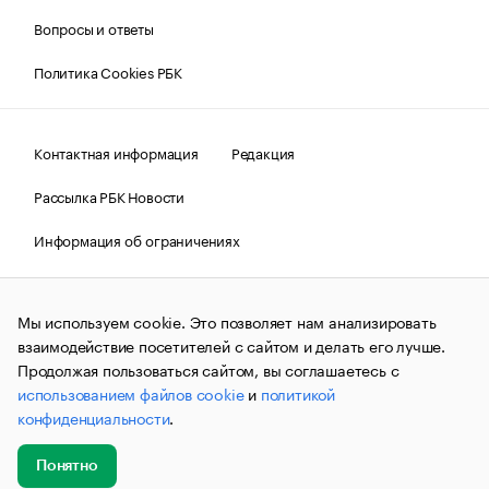
Вопросы и ответы
Политика Cookies РБК
Контактная информация
Редакция
Рассылка РБК Новости
Информация об ограничениях
Правовая информация
О соблюдении авторских прав
Мы используем cookie. Это позволяет нам анализировать
© АО «РОСБИЗНЕСКОНСАЛТИНГ»,
1995–2026.
Сообщения
и материалы информационного агентства «РБК»
взаимодействие посетителей с сайтом и делать его лучше.
(зарегистрировано Федеральной службой по надзору в сфере
Продолжая пользоваться сайтом, вы соглашаетесь с
связи, информационных технологий и массовых
использованием файлов cookie
и
политикой
коммуникаций (Роскомнадзор) 09.12.2015 за номером ИА
№ФС77-63848) сопровождаются пометкой «РБК». Отдельные
конфиденциальности
.
публикации могут содержать информацию,
не предназначенную для пользователей
до 18 лет.
companycardsfeedback@rbc.ru
Понятно