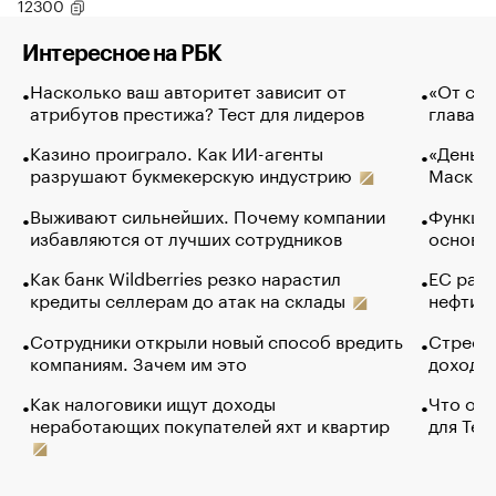
12300
Интересное на РБК
Насколько ваш авторитет зависит от
«От спо
атрибутов престижа? Тест для лидеров
глава к
Казино проиграло. Как ИИ-агенты
«Деньги
разрушают букмекерскую индустрию
Маск в 
Выживают сильнейших. Почему компании
Функции
избавляются от лучших сотрудников
основ э
Как банк Wildberries резко нарастил
ЕС раз
кредиты селлерам до атак на склады
нефти —
Сотрудники открыли новый способ вредить
Стресс 
компаниям. Зачем им это
доходов
Как налоговики ищут доходы
Что обв
неработающих покупателей яхт и квартир
для Tel