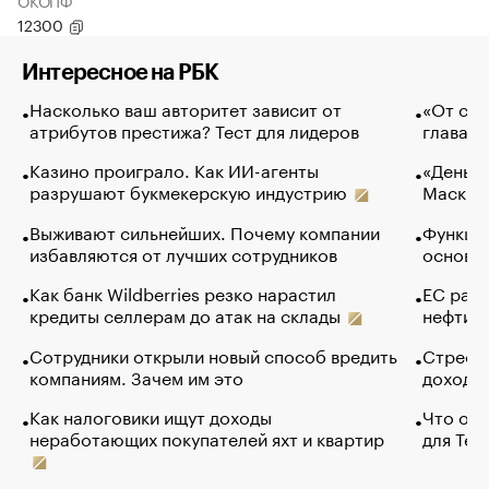
ОКОПФ
12300
Интересное на РБК
Насколько ваш авторитет зависит от
«От спо
атрибутов престижа? Тест для лидеров
глава к
Казино проиграло. Как ИИ-агенты
«Деньги
разрушают букмекерскую индустрию
Маск в 
Выживают сильнейших. Почему компании
Функции
избавляются от лучших сотрудников
основ э
Как банк Wildberries резко нарастил
ЕС раз
кредиты селлерам до атак на склады
нефти —
Сотрудники открыли новый способ вредить
Стресс 
компаниям. Зачем им это
доходов
Как налоговики ищут доходы
Что обв
неработающих покупателей яхт и квартир
для Tel