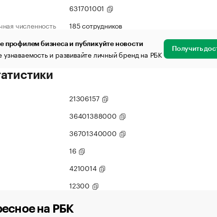
631701001
чная численность
185 сотрудников
е профилем бизнеса и публикуйте новости
Получить дос
 узнаваемость и развивайте личный бренд на РБК
татистики
21306157
36401388000
36701340000
16
4210014
12300
есное на РБК