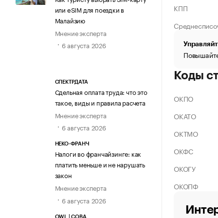
КПП
или eSIM для поездки в
Малайзию
Среднесписо
Мнение эксперта
6 августа 2026
Управляйт
Повышайте
Коды с
СПЕКТРДАТА
Сдельная оплата труда: что это
ОКПО
такое, виды и правила расчета
Мнение эксперта
ОКАТО
6 августа 2026
ОКТМО
НЕКО-ФРАНЧ
ОКФС
Налоги во франчайзинге: как
платить меньше и не нарушать
ОКОГУ
закон
ОКОПФ
Мнение эксперта
6 августа 2026
Интер
OWL | СОВА