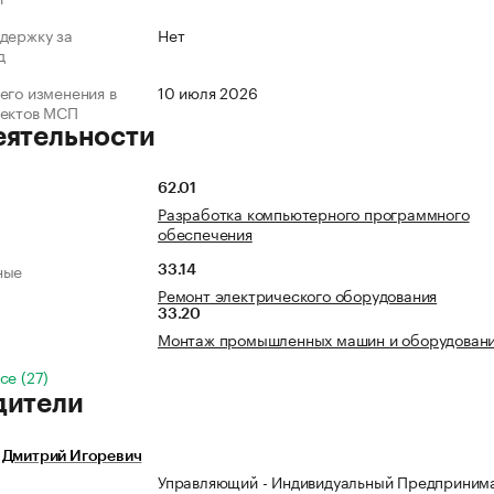
держку за
Нет
д
его изменения в
10 июля 2026
ъектов МСП
еятельности
62.01
Разработка компьютерного программного
обеспечения
ные
33.14
Ремонт электрического оборудования
33.20
Монтаж промышленных машин и оборудован
се (27)
дители
 Дмитрий Игоревич
Управляющий - Индивидуальный Предприним