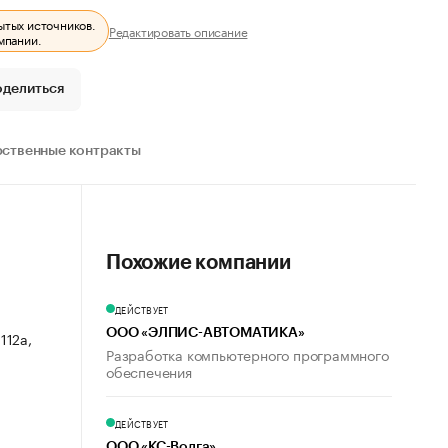
ытых источников.
Редактировать описание
мпании.
оделиться
рственные контракты
Похожие компании
ДЕЙСТВУЕТ
ООО «ЭЛПИС-АВТОМАТИКА»
112а,
Разработка компьютерного программного
обеспечения
ДЕЙСТВУЕТ
ООО «КС-Волга»