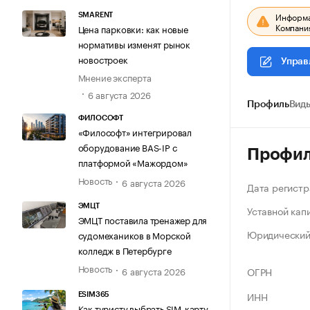
Информац
SMARENT
Компания
Цена парковки: как новые
нормативы изменят рынок
новостроек
Управ
Мнение эксперта
6 августа 2026
Профиль
Виды
ФИЛОСОФТ
«Философт» интегрировал
оборудование BAS-IP с
Профи
платформой «Мажордом»
Новость
6 августа 2026
Дата регистр
ЭМЦТ
Уставной кап
ЭМЦТ поставила тренажер для
Юридический
судомехаников в Морской
колледж в Петербурге
Новость
6 августа 2026
ОГРН
ИНН
ESIM365
Как туристу выбрать SIM-карту