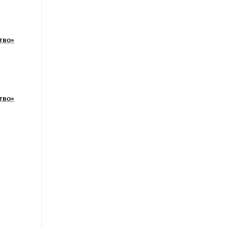
тво»
тво»