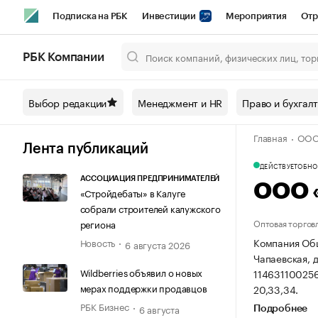
Подписка на РБК
Инвестиции
Мероприятия
Отр
Спорт
Школа управления РБК
РБК Образование
РБ
РБК Компании
Город
Стиль
Крипто
РБК Бизнес-среда
Дискусси
Выбор редакции
Менеджмент и HR
Право и бухгал
Спецпроекты СПб
Конференции СПб
Спецпроекты
Главная
ООО
Технологии и медиа
Финансы
Рынок наличной валют
Лента публикаций
ДЕЙСТВУЕТ
ОБНОВ
АССОЦИАЦИЯ ПРЕДПРИНИМАТЕЛЕЙ
ООО 
«Стройдебаты» в Калуге
собрали строителей калужского
Оптовая торгов
региона
Компания Общ
Новость
6 августа 2026
Чапаевская, д.
Wildberries объявил о новых
114631100256
мерах поддержки продавцов
20,33,34.
РБК Бизнес
6 августа
Подробнее