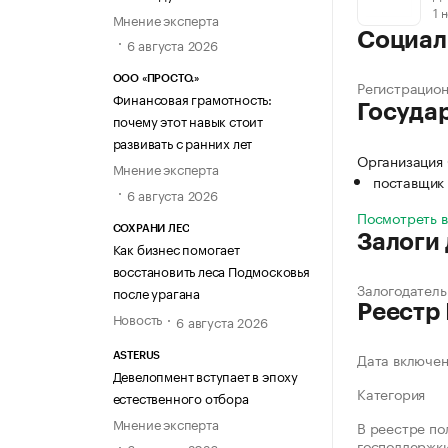
1 
Мнение эксперта
Социал
6 августа 2026
ООО «ПРОСТО.»
Регистрацио
Финансовая грамотность:
Госуда
почему этот навык стоит
развивать с ранних лет
Организация
Мнение эксперта
поставщик 
6 августа 2026
Посмотреть 
СОХРАНИ ЛЕС
Залоги
Как бизнес помогает
восстановить леса Подмосковья
Залогодатель
после урагана
Реестр
Новость
6 августа 2026
Дата включе
ASTERUS
Девелопмент вступает в эпоху
Категория
естественного отбора
Мнение эксперта
В реестре по
господдержк