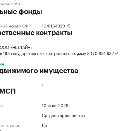
ноября 2019 г.
ьные фонды
нный номер СФР
1041134329
рственные контракты
 ООО «НЕТЛАЙН»:
в 183 государственных контрактах на сумму 8 170 681 937 ₽
все
 движимого имущества
1
 МСП
ния
10 июля 2026
Среднее предприятие
лучателей
Да
и