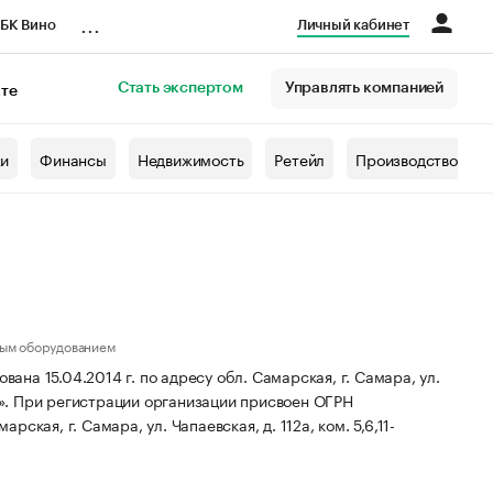
...
БК Вино
Личный кабинет
Стать экспертом
Управлять компанией
кте
азета
жи
Финансы
Недвижимость
Ретейл
Производство
ным оборудованием
а 15.04.2014 г. по адресу обл. Самарская, г. Самара, ул.
».
При регистрации организации присвоен ОГРН
ская, г. Самара, ул. Чапаевская, д. 112а, ком. 5,6,11-