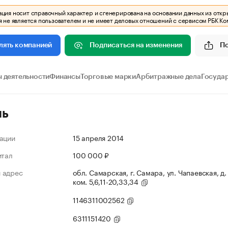
ия носит справочный характер и сгенерирована на основании данных из откр
 не является пользователем и не имеет деловых отношений с сервисом РБК Ко
Подписаться на изменения
П
лять компанией
 деятельности
Финансы
Торговые марки
Арбитражные дела
Госуда
ль
ации
15 апреля 2014
итал
100 000 ₽
 адрес
обл. Самарская, г. Самара, ул. Чапаевская, д. 
ком. 5,6,11-20,33,34
1146311002562
6311151420