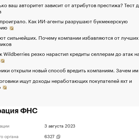
ко ваш авторитет зависит от атрибутов престижа? Тест д
в
 проиграло. Как ИИ-агенты разрушают букмекерскую
рию
ют сильнейших. Почему компании избавляются от лучших
ников
к Wildberries резко нарастил кредиты селлерам до атак н
ики открыли новый способ вредить компаниям. Зачем им
оговики ищут доходы неработающих покупателей яхт и
р
рация ФНС
ации
3 августа 2023
го органа
6327