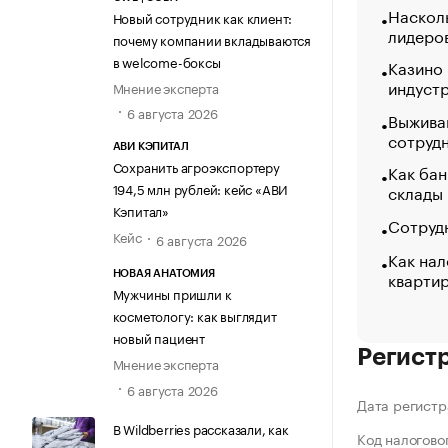
Насколь
Новый сотрудник как клиент:
лидеро
почему компании вкладываются
в welcome-боксы
Казино
индуст
Мнение эксперта
6 августа 2026
Выжива
сотруд
АВИ КЭПИТАЛ
Сохранить агроэкспортеру
Как бан
194,5 млн рублей: кейс «АВИ
склады
Кэпитал»
Сотрудн
Кейс
6 августа 2026
Как нал
кварти
НОВАЯ АНАТОМИЯ
Мужчины пришли к
косметологу: как выглядит
новый пациент
Регист
Мнение эксперта
6 августа 2026
Дата регистр
В Wildberries рассказали, как
Код налогово