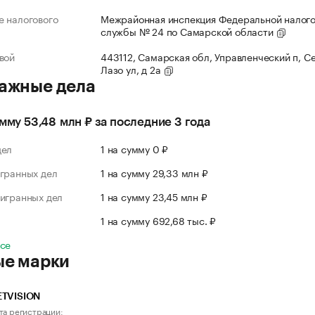
 налогового
Межрайонная инспекция Федеральной налог
службы № 24 по Самарской области
вой
443112, Самарская обл, Управленческий п, С
Лазо ул, д 2а
ажные дела
умму 53,48 млн ₽ за последние 3 года
дел
1 на сумму 0 ₽
гранных дел
1 на сумму 29,33 млн ₽
игранных дел
1 на сумму 23,45 млн ₽
л
1 на сумму 692,68 тыс. ₽
все
ые марки
ETVISION
та регистрации: