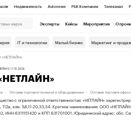
асли
Недвижимость
Autonews
РБК Компании
Телеканал
Р
К Курсы
РБК Life
Тренды
Визионеры
Национальные проекты
Эксперты
Кейсы
Мероприятия
О прое
онный клуб
Исследования
Кредитные рейтинги
Франшизы
Г
терия
IT и технологии
Малый бизнес
Маркетинг и прода
Проверка контрагентов
Политика
Экономика
Бизнес
 «НЕТЛАЙН»
ы
ЛЕНО, 11.10.2024
«НЕТЛАЙН»
ля
Оптовая торговля техникой и оборудованием
Оптовая торговля офис
ество с ограниченной ответственностью «НЕТЛАЙН» зарегистрирован
 112а, ком. 5,6,11-20,33,34.
Краткое наименование: ООО «НЕТЛАЙН
2, ИНН 6311151420 и КПП 631701001.
Юридический адрес: обл. Самар