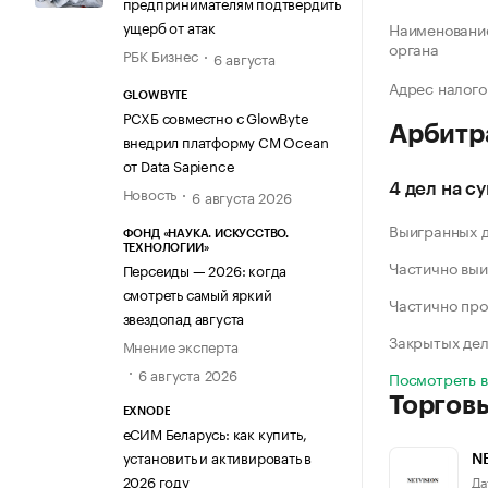
предпринимателям подтвердить
ущерб от атак
Наименование
органа
РБК Бизнес
6 августа
Адрес налого
GLOWBYTE
РСХБ совместно с GlowByte
Арбитр
внедрил платформу CM Ocean
от Data Sapience
4 дел на с
Новость
6 августа 2026
Выигранных 
ФОНД «НАУКА. ИСКУССТВО.
ТЕХНОЛОГИИ»
Частично выи
Персеиды — 2026: когда
смотреть самый яркий
Частично про
звездопад августа
Закрытых де
Мнение эксперта
6 августа 2026
Посмотреть 
Торгов
EXNODE
еСИМ Беларусь: как купить,
установить и активировать в
N
2026 году
Да