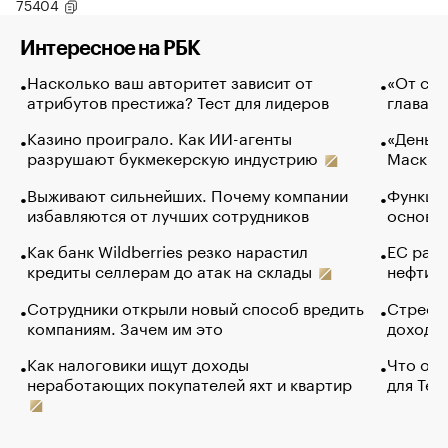
75404
Интересное на РБК
Насколько ваш авторитет зависит от
«От спо
атрибутов престижа? Тест для лидеров
глава к
Казино проиграло. Как ИИ-агенты
«Деньги
разрушают букмекерскую индустрию
Маск в 
Выживают сильнейших. Почему компании
Функции
избавляются от лучших сотрудников
основ э
Как банк Wildberries резко нарастил
ЕС раз
кредиты селлерам до атак на склады
нефти —
Сотрудники открыли новый способ вредить
Стресс 
компаниям. Зачем им это
доходов
Как налоговики ищут доходы
Что обв
неработающих покупателей яхт и квартир
для Tel