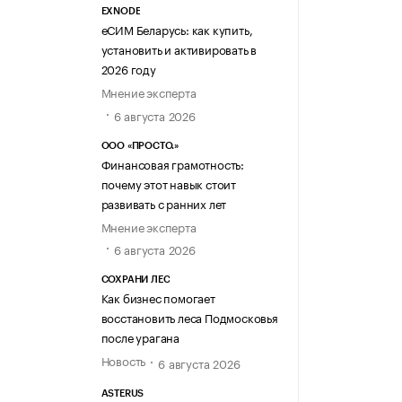
EXNODE
еСИМ Беларусь: как купить,
установить и активировать в
2026 году
Мнение эксперта
6 августа 2026
ООО «ПРОСТО.»
Финансовая грамотность:
почему этот навык стоит
развивать с ранних лет
Мнение эксперта
6 августа 2026
СОХРАНИ ЛЕС
Как бизнес помогает
восстановить леса Подмосковья
после урагана
Новость
6 августа 2026
ASTERUS