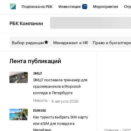
Подписка на РБК
Инвестиции
Мероприятия
Отр
Спорт
Школа управления РБК
РБК Образование
РБ
РБК Компании
Стиль
Крипто
РБК Бизнес-среда
Дискуссионный кл
Выбор редакции
Менеджмент и HR
Право и бухгалтер
Спецпроекты СПб
Конференции СПб
Спецпроекты
Технологии и медиа
Финансы
Рынок наличной валют
Лента публикаций
ЭМЦТ
ЭМЦТ поставила тренажер для
судомехаников в Морской
колледж в Петербурге
Новость
6 августа 2026
ESIM365
Как туристу выбрать SIM-карту
или eSIM для поездки в
Малайзию
Главная
ООО