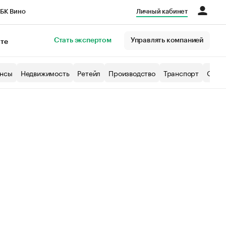
БК Вино
Личный кабинет
Город
Стать экспертом
Управлять компанией
кте
нсы
Недвижимость
Ретейл
Производство
Транспорт
Образ