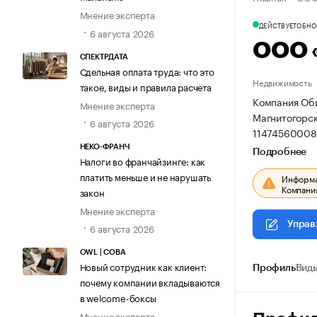
Мнение эксперта
ДЕЙСТВУЕТ
ОБНОВ
6 августа 2026
ООО 
СПЕКТРДАТА
Сдельная оплата труда: что это
Недвижимость
такое, виды и правила расчета
Компания Общ
Мнение эксперта
Магнитогорск,
6 августа 2026
11474560008
НЕКО-ФРАНЧ
Подробнее
Налоги во франчайзинге: как
платить меньше и не нарушать
Информац
Компания
закон
Мнение эксперта
Управ
6 августа 2026
OWL | СОВА
Новый сотрудник как клиент:
Профиль
Виды
почему компании вкладываются
в welcome-боксы
Мнение эксперта