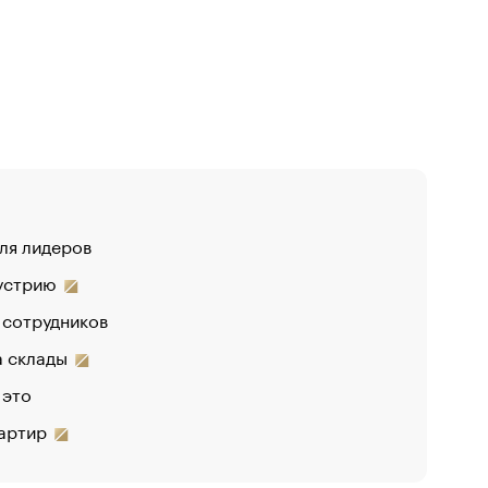
для лидеров
«От спорт
дустрию
 сотрудников
на склады
 это
вартир