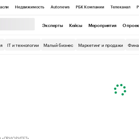
асли
Недвижимость
Autonews
РБК Компании
Телеканал
Р
К Курсы
РБК Life
Тренды
Визионеры
Национальные проекты
Эксперты
Кейсы
Мероприятия
О прое
уб
Исследования
Кредитные рейтинги
Франшизы
Газета
ия
IT и технологии
Малый бизнес
Маркетинг и продажи
Фина
Проверка контрагентов
Политика
Экономика
Бизнес
ы
 «ПРИОРИТЕТ»