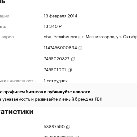
ль
ации
13 февраля 2014
итал
13 340 ₽
 адрес
обл. Челябинская, г. Магнитогорск, ул. Октябр
1147456000834
7456020327
745601001
чная численность
1 сотрудник
е профилем бизнеса и публикуйте новости
 узнаваемость и развивайте личный бренд на РБК
татистики
53867590