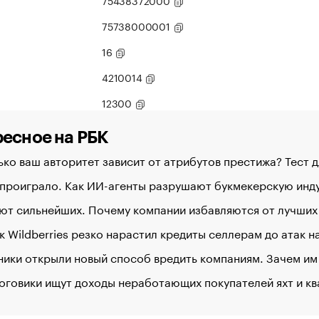
75438372000
75738000001
16
4210014
12300
есное на РБК
ко ваш авторитет зависит от атрибутов престижа? Тест 
 проиграло. Как ИИ-агенты разрушают букмекерскую ин
ют сильнейших. Почему компании избавляются от лучших
к Wildberries резко нарастил кредиты селлерам до атак 
ики открыли новый способ вредить компаниям. Зачем им
оговики ищут доходы неработающих покупателей яхт и к