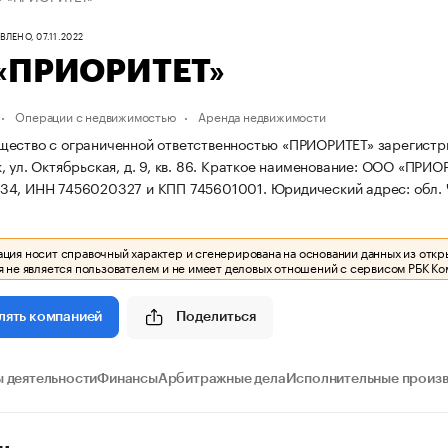
ЛЕНО, 07.11.2022
«ПРИОРИТЕТ»
Операции с недвижимостью
Аренда недвижимости
ество с ограниченной ответственностью «ПРИОРИТЕТ» зарегистриро
 ул. Октябрьская, д. 9, кв. 86.
Краткое наименование: ООО «ПРИО
34, ИНН 7456020327 и КПП 745601001.
Юридический адрес: обл. Че
ия носит справочный характер и сгенерирована на основании данных из откр
 не является пользователем и не имеет деловых отношений с сервисом РБК Ко
Поделиться
лять компанией
 деятельности
Финансы
Арбитражные дела
Исполнительные произ