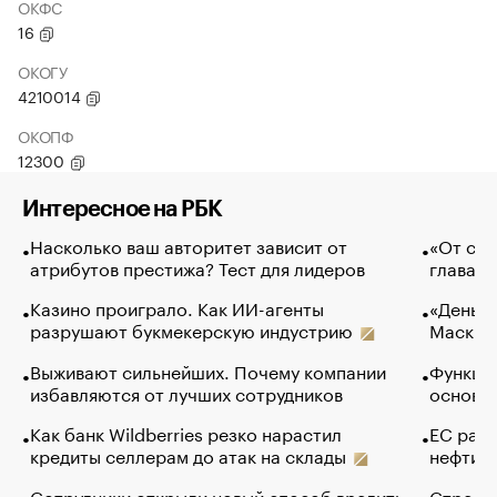
ОКФС
16
ОКОГУ
4210014
ОКОПФ
12300
Интересное на РБК
Насколько ваш авторитет зависит от
«От спо
атрибутов престижа? Тест для лидеров
глава к
Казино проиграло. Как ИИ-агенты
«Деньги
разрушают букмекерскую индустрию
Маск в 
Выживают сильнейших. Почему компании
Функции
избавляются от лучших сотрудников
основ э
Как банк Wildberries резко нарастил
ЕС раз
кредиты селлерам до атак на склады
нефти —
Сотрудники открыли новый способ вредить
Стресс 