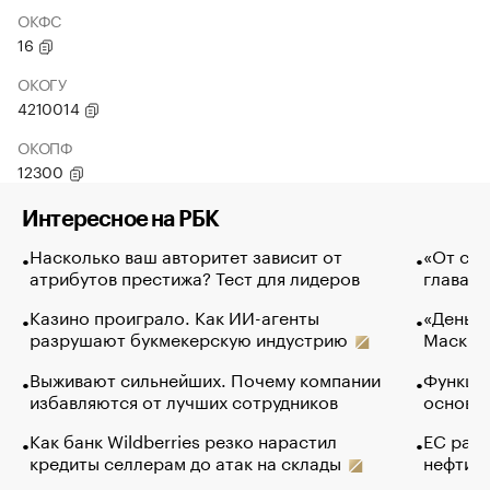
ОКФС
16
ОКОГУ
4210014
ОКОПФ
12300
Интересное на РБК
Насколько ваш авторитет зависит от
«От спо
атрибутов престижа? Тест для лидеров
глава к
Казино проиграло. Как ИИ-агенты
«Деньги
разрушают букмекерскую индустрию
Маск в 
Выживают сильнейших. Почему компании
Функции
избавляются от лучших сотрудников
основ э
Как банк Wildberries резко нарастил
ЕС раз
кредиты селлерам до атак на склады
нефти —