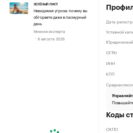
ЗЕЛЁНЫЙ ЛИСТ
Профи
Невидимая угроза: почему вы
обгораете даже в пасмурный
Дата регистр
день
Мнение эксперта
Уставной кап
6 августа 2026
Юридический
ОГРН
ИНН
КПП
Среднесписо
Управляйт
Повышайте
Коды с
ОКПО