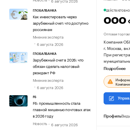
6 августа 2026
ДЕЙСТВУЕТ
ОБНОВ
ГЛОБАЛБАНКА
Как инвестировать через
ООО 
зарубежный счет: что доступно
россиянам
Оптовая торгов
Мнение эксперта
Компания ОБ
6 августа 2026
г. Москва, вн
При регистра
ГЛОБАЛБАНКА
Зарубежный счет в 2026: что
муниципальный
обязан сделать налоговый
Подробнее
резидент РФ
Информац
Мнение эксперта
Компания
6 августа 2026
F6
Управ
F6: промышленность стала
главной мишенью почтовых атак
в 2026 году
Профиль
Виды
Новость
6 августа 2026