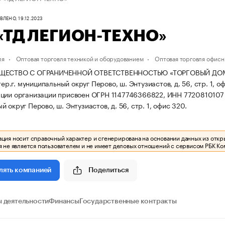
ЛЕНО, 19.12.2023
«ТД ЛЕГИОН-ТЕХНО»
ля
Оптовая торговля техникой и оборудованием
Оптовая торговля офис
ЩЕСТВО С ОГРАНИЧЕННОЙ ОТВЕТСТВЕННОСТЬЮ «ТОРГОВЫЙ ДОМ ЛЕ
.тер.г. муниципальный округ Перово, ш. Энтузиастов, д. 56, стр. 1, о
ции организации присвоен ОГРН 1147746366822, ИНН 7720810107
 округ Перово, ш. Энтузиастов, д. 56, стр. 1, офис 320.
ия носит справочный характер и сгенерирована на основании данных из откр
 не является пользователем и не имеет деловых отношений с сервисом РБК Ко
Поделиться
лять компанией
 деятельности
Финансы
Государственные контракты