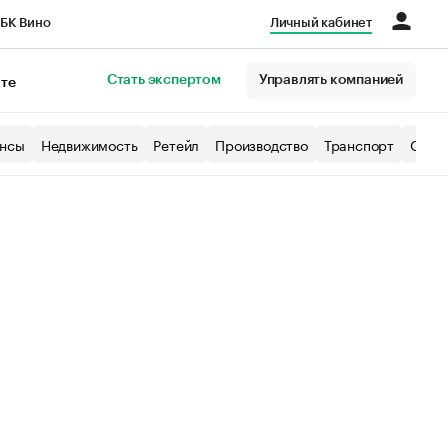
БК Вино
Личный кабинет
Город
Стать экспертом
Управлять компанией
кте
нсы
Недвижимость
Ретейл
Производство
Транспорт
Образ