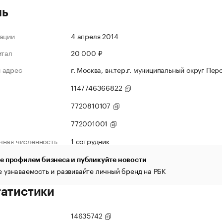
ль
ации
4 апреля 2014
итал
20 000 ₽
 адрес
г. Москва, вн.тер.г. муниципальный округ Перо
1147746366822
7720810107
772001001
чная численность
1 сотрудник
е профилем бизнеса и публикуйте новости
 узнаваемость и развивайте личный бренд на РБК
татистики
14635742