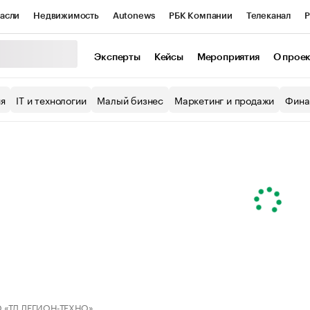
асли
Недвижимость
Autonews
РБК Компании
Телеканал
Р
К Курсы
РБК Life
Тренды
Визионеры
Национальные проекты
Эксперты
Кейсы
Мероприятия
О прое
уб
Исследования
Кредитные рейтинги
Франшизы
Газета
ия
IT и технологии
Малый бизнес
Маркетинг и продажи
Фина
Проверка контрагентов
Политика
Экономика
Бизнес
ы
 «ТД ЛЕГИОН-ТЕХНО»