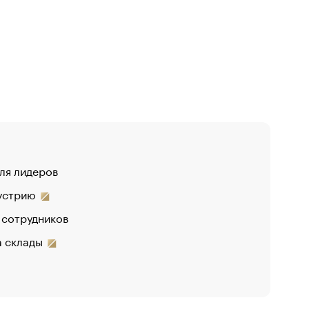
для лидеров
дустрию
 сотрудников
на склады