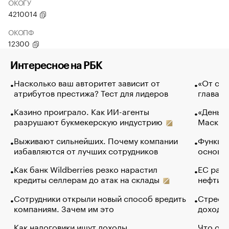
ОКОГУ
4210014
ОКОПФ
12300
Интересное на РБК
Насколько ваш авторитет зависит от
«От спо
атрибутов престижа? Тест для лидеров
глава к
Казино проиграло. Как ИИ-агенты
«Деньги
разрушают букмекерскую индустрию
Маск в 
Выживают сильнейших. Почему компании
Функции
избавляются от лучших сотрудников
основ э
Как банк Wildberries резко нарастил
ЕС раз
кредиты селлерам до атак на склады
нефти —
Сотрудники открыли новый способ вредить
Стресс 
компаниям. Зачем им это
доходов
Как налоговики ищут доходы
Что обв