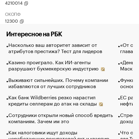
4210014
ОКОПФ
12300
Интересное на РБК
Насколько ваш авторитет зависит от
«От спо
атрибутов престижа? Тест для лидеров
глава к
Казино проиграло. Как ИИ-агенты
«Деньги
разрушают букмекерскую индустрию
Маск в 
Выживают сильнейших. Почему компании
Функции
избавляются от лучших сотрудников
основ э
Как банк Wildberries резко нарастил
ЕС раз
кредиты селлерам до атак на склады
нефти —
Сотрудники открыли новый способ вредить
Стресс 
компаниям. Зачем им это
доходов
Как налоговики ищут доходы
Что обв
неработающих покупателей яхт и квартир
для Tel