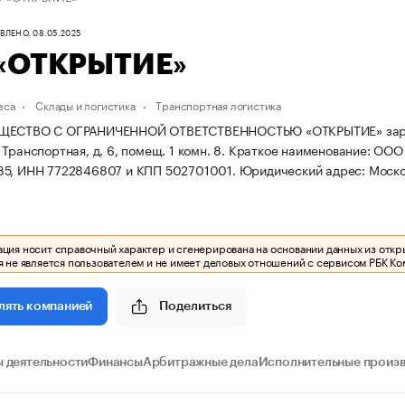
ЛЕНО, 08.05.2025
«ОТКРЫТИЕ»
еса
Склады и логистика
Транспортная логистика
ЩЕСТВО С ОГРАНИЧЕННОЙ ОТВЕТСТВЕННОСТЬЮ «ОТКРЫТИЕ» зарегистр
Транспортная, д. 6, помещ. 1 комн. 8.
Краткое наименование: ОО
35, ИНН 7722846807 и КПП 502701001.
Юридический адрес: Московс
ия носит справочный характер и сгенерирована на основании данных из откр
 не является пользователем и не имеет деловых отношений с сервисом РБК Ко
Поделиться
лять компанией
 деятельности
Финансы
Арбитражные дела
Исполнительные произ