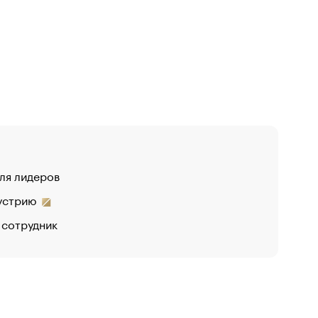
для лидеров
дустрию
 сотрудник