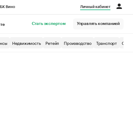
БК Вино
Личный кабинет
Город
Стать экспертом
Управлять компанией
кте
нсы
Недвижимость
Ретейл
Производство
Транспорт
Образ