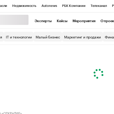
асли
Недвижимость
Autonews
РБК Компании
Телеканал
Р
К Курсы
РБК Life
Тренды
Визионеры
Национальные проекты
Эксперты
Кейсы
Мероприятия
О прое
уб
Исследования
Кредитные рейтинги
Франшизы
Газета
ия
IT и технологии
Малый бизнес
Маркетинг и продажи
Фина
Проверка контрагентов
Политика
Экономика
Бизнес
ы
 «ОТКРЫТИЕ»