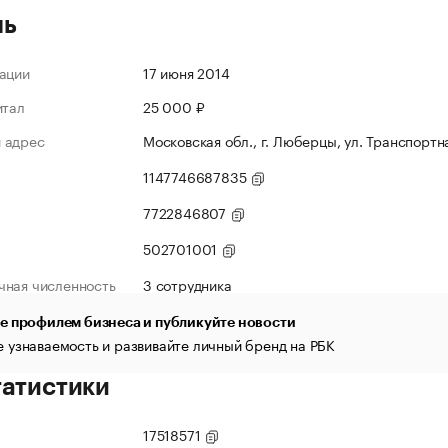
ль
ации
17 июня 2014
итал
25 000 ₽
 адрес
Московская обл., г. Люберцы, ул. Транспортна
1147746687835
7722846807
502701001
чная численность
3 сотрудника
е профилем бизнеса и публикуйте новости
 узнаваемость и развивайте личный бренд на РБК
татистики
17518571