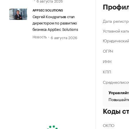
6 августа 2026
Профи
APPSEC SOLUTIONS
Сергей Кондратьев стал
Дата регистр
директором по развитию
бизнеса AppSec Solutions
Уставной кап
Новость
6 августа 2026
Юридический
ОГРН
ИНН
КПП
Среднесписо
Управляйт
Повышайте
Коды с
ОКПО