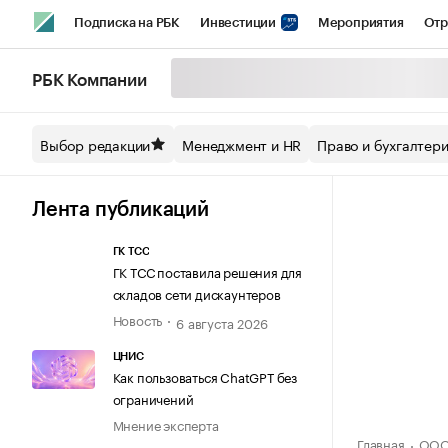
Подписка на РБК
Инвестиции
Мероприятия
Отр
Спорт
Школа управления РБК
РБК Образование
РБ
РБК Компании
Стиль
Крипто
РБК Бизнес-среда
Дискуссионный кл
Выбор редакции
Менеджмент и HR
Право и бухгалтер
Спецпроекты СПб
Конференции СПб
Спецпроекты
Технологии и медиа
Финансы
Рынок наличной валют
Лента публикаций
ГК ТСС
ГК ТСС поставила решения для
складов сети дискаунтеров
Новость
6 августа 2026
ЦНИС
Как пользоваться ChatGPT без
ограничений
Мнение эксперта
Главная
ООО