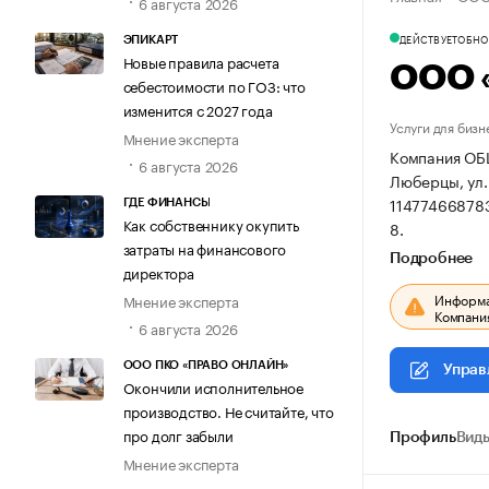
6 августа 2026
ДЕЙСТВУЕТ
ОБНОВ
ЭПИКАРТ
Новые правила расчета
ООО 
себестоимости по ГОЗ: что
изменится с 2027 года
Услуги для бизн
Мнение эксперта
Компания ОБ
6 августа 2026
Люберцы, ул. 
11477466878
ГДЕ ФИНАНСЫ
Как собственнику окупить
8.
затраты на финансового
Подробнее
директора
Информац
Мнение эксперта
Компания
6 августа 2026
ООО ПКО «ПРАВО ОНЛАЙН»
Управ
Окончили исполнительное
производство. Не считайте, что
про долг забыли
Профиль
Виды
Мнение эксперта