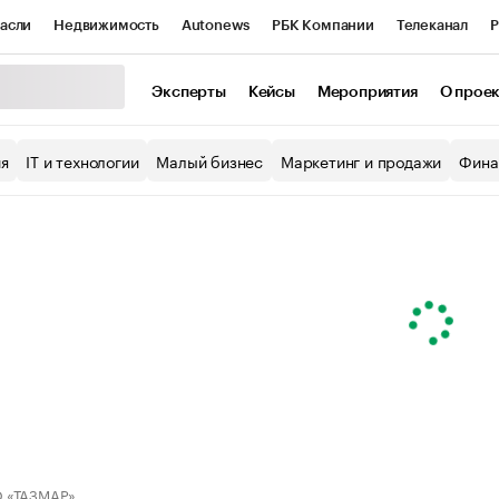
асли
Недвижимость
Autonews
РБК Компании
Телеканал
Р
К Курсы
РБК Life
Тренды
Визионеры
Национальные проекты
Эксперты
Кейсы
Мероприятия
О прое
уб
Исследования
Кредитные рейтинги
Франшизы
Газета
ия
IT и технологии
Малый бизнес
Маркетинг и продажи
Фина
Проверка контрагентов
Политика
Экономика
Бизнес
ы
 «ТАЗМАР»