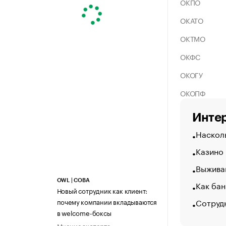
ОКПО
ОКАТО
ОКТМО
ОКФС
ОКОГУ
ОКОПФ
Интер
Насколь
Казино
Выжива
OWL | СОВА
Как бан
Новый сотрудник как клиент:
Сотруд
почему компании вкладываются
в welcome-боксы
Мнение эксперта