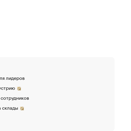
для лидеров
дустрию
 сотрудников
на склады