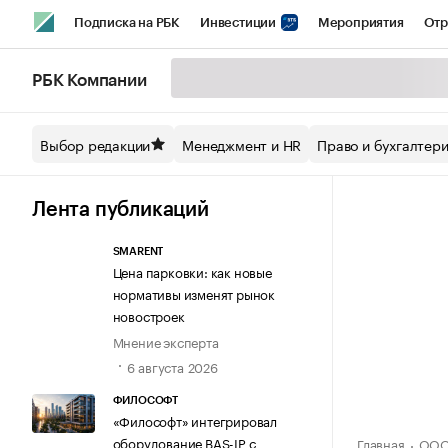
Подписка на РБК
Инвестиции
Мероприятия
Отр
Спорт
Школа управления РБК
РБК Образование
РБ
РБК Компании
Стиль
Крипто
РБК Бизнес-среда
Дискуссионный кл
Выбор редакции
Менеджмент и HR
Право и бухгалтер
Спецпроекты СПб
Конференции СПб
Спецпроекты
Технологии и медиа
Финансы
Рынок наличной валют
Лента публикаций
SMARENT
Цена парковки: как новые
нормативы изменят рынок
новостроек
Мнение эксперта
6 августа 2026
ФИЛОСОФТ
«Философт» интегрировал
оборудование BAS-IP с
Главная
ООО