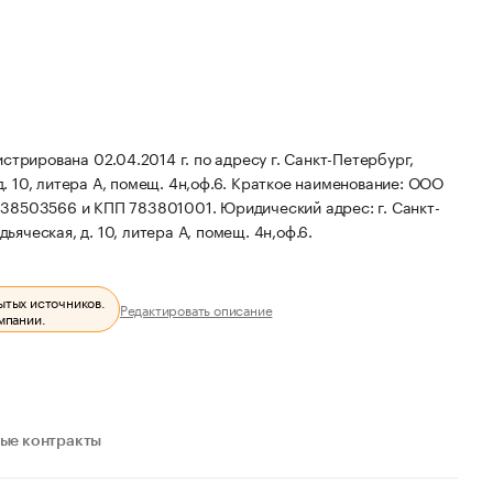
ована 02.04.2014 г. по адресу г. Санкт-Петербург,
. 10, литера А, помещ. 4н,оф.6.
Краткое наименование: ООО
7838503566 и КПП 783801001.
Юридический адрес: г. Санкт-
ьяческая, д. 10, литера А, помещ. 4н,оф.6.
ытых источников.
Редактировать описание
мпании.
ые контракты