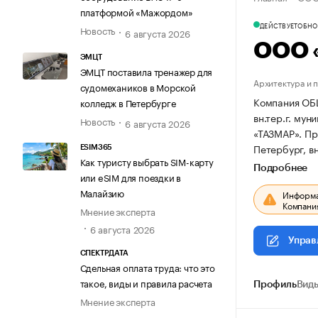
платформой «Мажордом»
ДЕЙСТВУЕТ
ОБНОВ
Новость
6 августа 2026
ООО 
ЭМЦТ
ЭМЦТ поставила тренажер для
Архитектура и 
судомехаников в Морской
Компания ОБ
колледж в Петербурге
вн.тер.г. мун
Новость
6 августа 2026
«ТАЗМАР».
Пр
Петербург, вн
ESIM365
Как туристу выбрать SIM-карту
Подробнее
или eSIM для поездки в
Малайзию
Информац
Компания
Мнение эксперта
6 августа 2026
Управ
СПЕКТРДАТА
Сдельная оплата труда: что это
такое, виды и правила расчета
Профиль
Виды
Мнение эксперта