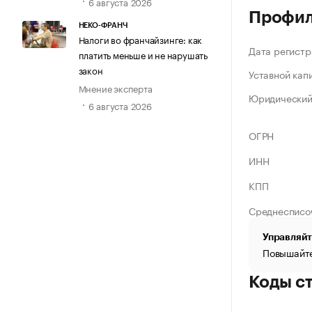
6 августа 2026
Профи
НЕКО-ФРАНЧ
Налоги во франчайзинге: как
Дата регистр
платить меньше и не нарушать
закон
Уставной кап
Мнение эксперта
Юридический
6 августа 2026
ОГРН
ИНН
КПП
Среднесписо
Управляйт
Повышайте
Коды с