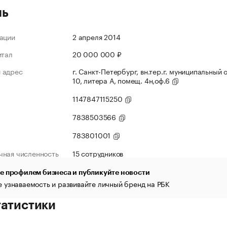
ль
ации
2 апреля 2014
итал
20 000 000 ₽
 адрес
г. Санкт-Петербург, вн.тер.г. муниципальный 
10, литера А, помещ. 4н,оф.6
1147847115250
7838503566
783801001
чная численность
15 сотрудников
е профилем бизнеса и публикуйте новости
 узнаваемость и развивайте личный бренд на РБК
татистики