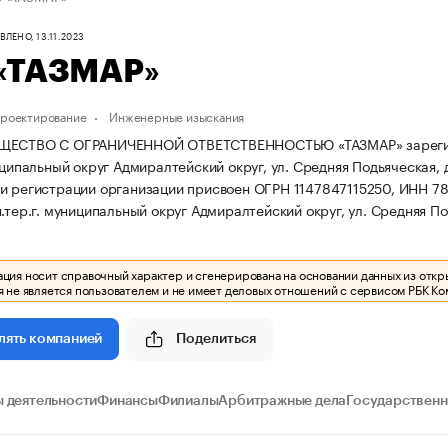
ЛЕНО, 13.11.2023
«ТАЗМАР»
проектирование
Инженерные изыскания
ЩЕСТВО С ОГРАНИЧЕННОЙ ОТВЕТСТВЕННОСТЬЮ «ТАЗМАР» зарегистрир
иципальный округ Адмиралтейский округ, ул. Средняя Подьяческая, д
и регистрации организации присвоен ОГРН 1147847115250, ИНН 
.тер.г. муниципальный округ Адмиралтейский округ, ул. Средняя Под
ия носит справочный характер и сгенерирована на основании данных из откр
 не является пользователем и не имеет деловых отношений с сервисом РБК Ко
Поделиться
лять компанией
 деятельности
Финансы
Филиалы
Арбитражные дела
Государственн