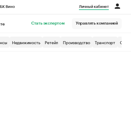
БК Вино
Личный кабинет
Город
Стать экспертом
Управлять компанией
кте
нсы
Недвижимость
Ретейл
Производство
Транспорт
Образ