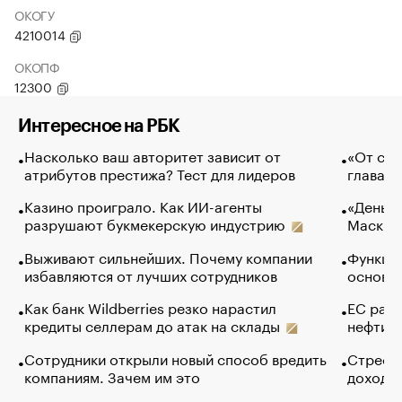
ОКОГУ
4210014
ОКОПФ
12300
Интересное на РБК
Насколько ваш авторитет зависит от
«От спо
атрибутов престижа? Тест для лидеров
глава к
Казино проиграло. Как ИИ-агенты
«Деньги
разрушают букмекерскую индустрию
Маск в 
Выживают сильнейших. Почему компании
Функции
избавляются от лучших сотрудников
основ э
Как банк Wildberries резко нарастил
ЕС раз
кредиты селлерам до атак на склады
нефти —
Сотрудники открыли новый способ вредить
Стресс 
компаниям. Зачем им это
доходов