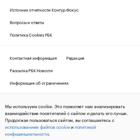
Источник отчетности Контур.Фокус
Вопросы и ответы
Политика Cookies РБК
Контактная информация
Редакция
Рассылка РБК Новости
Информация об ограничениях
Правовая информация
О соблюдении авторских прав
Мы используем cookie. Это позволяет нам анализировать
© АО «РОСБИЗНЕСКОНСАЛТИНГ»,
1995–2026.
Сообщения
и материалы информационного агентства «РБК»
взаимодействие посетителей с сайтом и делать его лучше.
(зарегистрировано Федеральной службой по надзору в сфере
Продолжая пользоваться сайтом, вы соглашаетесь с
связи, информационных технологий и массовых
использованием файлов cookie
и
политикой
коммуникаций (Роскомнадзор) 09.12.2015 за номером ИА
№ФС77-63848) сопровождаются пометкой «РБК». Отдельные
конфиденциальности
.
публикации могут содержать информацию,