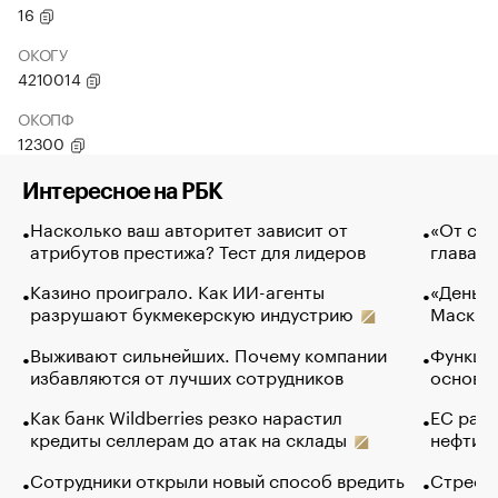
16
ОКОГУ
4210014
ОКОПФ
12300
Интересное на РБК
Насколько ваш авторитет зависит от
«От спо
атрибутов престижа? Тест для лидеров
глава к
Казино проиграло. Как ИИ-агенты
«Деньги
разрушают букмекерскую индустрию
Маск в 
Выживают сильнейших. Почему компании
Функции
избавляются от лучших сотрудников
основ э
Как банк Wildberries резко нарастил
ЕС раз
кредиты селлерам до атак на склады
нефти —
Сотрудники открыли новый способ вредить
Стресс 