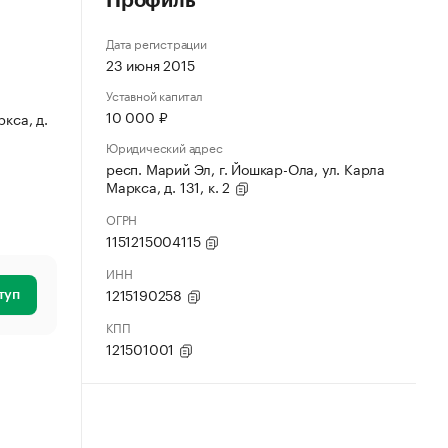
Профиль
Дата регистрации
23 июня 2015
Уставной капитал
10 000 ₽
кса, д.
Юридический адрес
респ. Марий Эл, г. Йошкар-Ола, ул. Карла
Маркса, д. 131, к. 2
ОГРН
1151215004115
ИНН
1215190258
туп
КПП
121501001