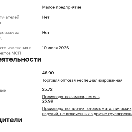
Малое предприятие
лучателей
Нет
и
держку за
Нет
д
его изменения в
10 июля 2026
ъектов МСП
еятельности
46.90
Торговля оптовая неспециализированная
ные
25.72
Производство замков, петель
25.99
Производство прочих готовых металлических
изделий, не включенных в другие группировк
дители