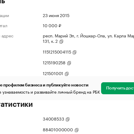
ль
ации
23 июня 2015
итал
10 000 ₽
 адрес
респ. Марий Эл, г. Йошкар-Ола, ул. Карла Мар
131, к. 2
1151215004115
1215190258
121501001
е профилем бизнеса и публикуйте новости
Получить дос
 узнаваемость и развивайте личный бренд на РБК
татистики
34008533
88401000000