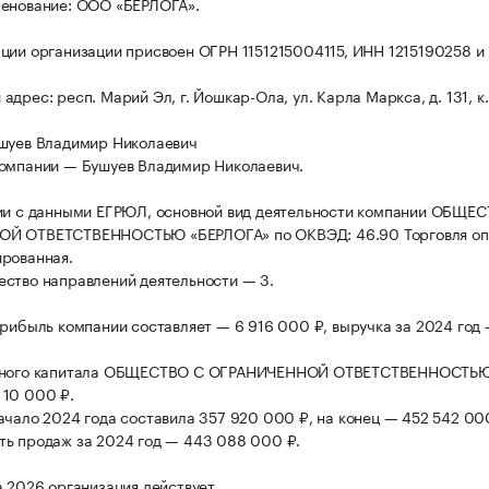
менование: ООО «БЕРЛОГА».
ции организации присвоен ОГРН 1151215004115, ИНН 1215190258 и
дрес: респ. Марий Эл, г. Йошкар-Ола, ул. Карла Маркса, д. 131, к.
шуев Владимир Николаевич
омпании — Бушуев Владимир Николаевич.
ии с данными ЕГРЮЛ, основной вид деятельности компании ОБЩЕ
Й ОТВЕТСТВЕННОСТЬЮ «БЕРЛОГА» по ОКВЭД: 46.90 Торговля оп
рованная.
ство направлений деятельности — 3.
прибыль компании составляет — 6 916 000 ₽, выручка за 2024 год
вного капитала ОБЩЕСТВО С ОГРАНИЧЕННОЙ ОТВЕТСТВЕННОСТЬ
10 000 ₽.
ачало 2024 года составила 357 920 000 ₽, на конец — 452 542 00
ь продаж за 2024 год — 443 088 000 ₽.
а 2026 организация действует.