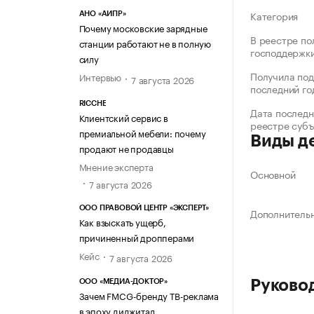
Категория
АНО «АИПР»
Почему московские зарядные
В реестре по
станции работают не в полную
господдержк
силу
Получила под
Интервью
7 августа 2026
последний го
RICCHE
Дата последн
Клиентский сервис в
реестре суб
премиальной мебели: почему
Виды д
продают не продавцы
Мнение эксперта
Основной
7 августа 2026
ООО ПРАВОВОЙ ЦЕНТР «ЭКСПЕРТ»
Дополнитель
Как взыскать ущерб,
причиненный дропперами
Кейс
7 августа 2026
Руково
ООО «МЕДИА-ДОКТОР»
Зачем FMCG-бренду ТВ-реклама
в эпоху диджитал