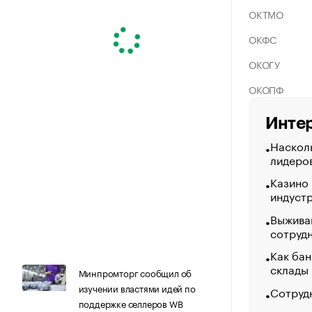
ОКТМО
ОКФС
ОКОГУ
ОКОПФ
Интер
Насколь
лидеро
Казино
индуст
Выжива
сотруд
Как бан
склады
Минпромторг сообщил об
изучении властями идей по
Сотрудн
поддержке селлеров WB