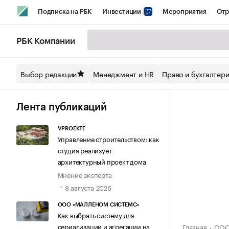
Подписка на РБК
Инвестиции
Мероприятия
Отр
Спорт
Школа управления РБК
РБК Образование
РБ
РБК Компании
Стиль
Крипто
РБК Бизнес-среда
Дискуссионный кл
Выбор редакции
Менеджмент и HR
Право и бухгалтер
Спецпроекты СПб
Конференции СПб
Спецпроекты
Технологии и медиа
Финансы
Рынок наличной валют
Лента публикаций
VPROEKTE
Управление строительством: как
студия реализует
архитектурный проект дома
Мнение эксперта
8 августа 2026
ООО «МАЛЛЕНОМ СИСТЕМС»
Как выбрать систему для
сериализации и агрегации на
Главная
ООО