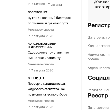
Как нал
РБК Бизнес
7 августа
кварти
ПОВЕСТОК.НЕТ
Нужен ли военный билет для
получения загранпаспорта
Регист
Мнение эксперта
7 августа 2026
Дата регистр
АО «ДЕЛОВОЙ ЦЕНТР
Код налогово
НЕЙРОХИРУРГИИ»
Судорожные приступы: что
Наименование
нужно знать пациенту
органа
Мнение эксперта
Адрес налого
7 августа 2026
Социал
СПЕКТРДАТА
Проверка кандидатов для
кадрового агентства: как
Регистрацио
повысить качество отбора
Реестр
Мнение эксперта
7 августа 2026
Дата включе