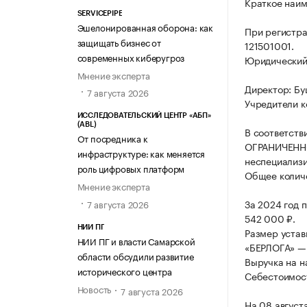
Краткое наи
SERVICEPIPE
Эшелонированная оборона: как
При регистра
защищать бизнес от
121501001.
современных киберугроз
Юридический а
Мнение эксперта
Директор: Бу
7 августа 2026
Учредители к
ИССЛЕДОВАТЕЛЬСКИЙ ЦЕНТР «АБП»
(ABL)
В соответств
От посредника к
ОГРАНИЧЕННО
инфраструктуре: как меняется
неспециализи
роль цифровых платформ
Общее количе
Мнение эксперта
За 2024 год 
7 августа 2026
542 000 ₽.
НИИ ПГ
Размер уста
НИИ ПГ и власти Самарской
«БЕРЛОГА» — 
области обсудили развитие
Выручка на н
исторического центра
Себестоимост
Новость
7 августа 2026
На 08 август