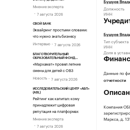
Бушуев Влад
Мнение эксперта
Должность
ИНН
7 августа 2026
Учреди
СВОЙ БАНК
Эквайринг простыми словами:
что нужно знать бизнесу
Бушуев Влад
Тип субъекта
Интервью
7 августа 2026
ИНН
Доля в устав
БЛАГОТВОРИТЕЛЬНЫЙ
Финан
ОБРАЗОВАТЕЛЬНЫЙ ФОНД
«МАРХАМАТ»
«Мархамат» провел летние
смены для детей с ОВЗ
Данные по фи
Новость
7 августа 2026
отчетности
ИССЛЕДОВАТЕЛЬСКИЙ ЦЕНТР «АБП»
Описан
(ABL)
Рейтинг как капитал: кому
принадлежит цифровая
Компания О
репутация на платформах
зарегистриров
Мнение эксперта
Маркса, д. 131
7 августа 2026