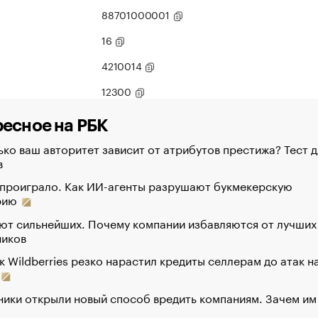
88701000001
16
4210014
12300
есное на РБК
ко ваш авторитет зависит от атрибутов престижа? Тест д
в
 проиграло. Как ИИ-агенты разрушают букмекерскую
рию
ют сильнейших. Почему компании избавляются от лучших
ников
к Wildberries резко нарастил кредиты селлерам до атак н
ики открыли новый способ вредить компаниям. Зачем им