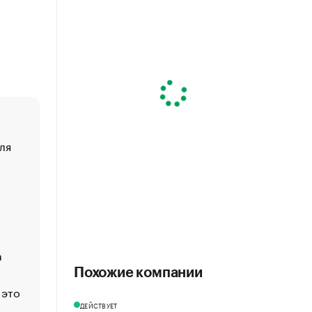
ля
«От спорта тело стареет иначе». Как живет глава ко
создавшей GTA
«Деньги будут не нужны»: что рассказал Маск в инт
Economist
Функции менеджмента: пять ключевых основ эффект
управления
а
ЕС разрешил конфискацию российской нефти — чем
Москва
Похожие компании
 это
Стресс обеспеченных людей: почему рост доходов 
счастья
ДЕЙСТВУЕТ