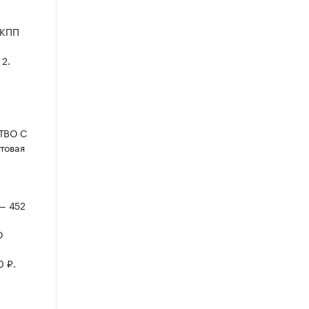
 КПП
 2.
СТВО С
товая
 — 452
Ю
0 ₽.