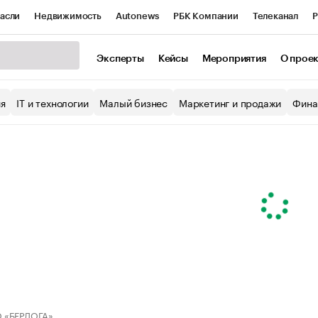
асли
Недвижимость
Autonews
РБК Компании
Телеканал
Р
К Курсы
РБК Life
Тренды
Визионеры
Национальные проекты
Эксперты
Кейсы
Мероприятия
О прое
уб
Исследования
Кредитные рейтинги
Франшизы
Газета
ия
IT и технологии
Малый бизнес
Маркетинг и продажи
Фина
Проверка контрагентов
Политика
Экономика
Бизнес
ы
 «БЕРЛОГА»