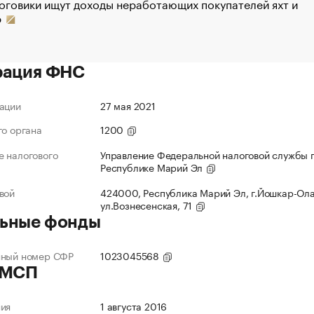
оговики ищут доходы неработающих покупателей яхт и
р
рация ФНС
ации
27 мая 2021
го органа
1200
 налогового
Управление Федеральной налоговой службы 
Республике Марий Эл
вой
424000, Республика Марий Эл, г.Йошкар-Ола
ул.Вознесенская, 71
ьные фонды
нный номер СФР
1023045568
 МСП
ния
1 августа 2016