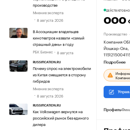
производстве
ДЕЙСТВУЕТ
ОБНОВ
Мнение эксперта
ООО 
8 августа 2026
В Ассоциации владельцев
Производство
кинотеатров назвали «самый
Компания ОБ
страшный день» в году
Йошкар-Ола, у
РБК Бизнес
8 августа
115121500411
Подробнее
RUSSIFICATION.RU
Почему спрос на электромобили
Информац
из Китая смещается в сторону
Компания
гибридов
Мнение эксперта
Управ
8 августа 2026
RUSSIFICATION.RU
Профиль
Фин
Как Volkswagen вернулся на
российский рынок без единого
дилера