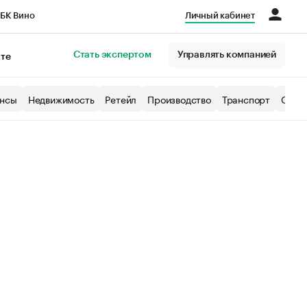
БК Вино
Личный кабинет
Город
Стать экспертом
Управлять компанией
кте
нсы
Недвижимость
Ретейл
Производство
Транспорт
Образ