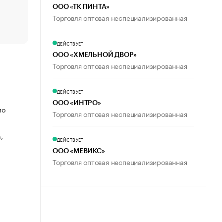
ООО «ТК ПИНТА»
Что обвинения против Павла Дурова значат для Tele
Торговля оптовая неспециализированная
пользователей
ДЕЙСТВУЕТ
ООО «ХМЕЛЬНОЙ ДВОР»
Торговля оптовая неспециализированная
ДЕЙСТВУЕТ
ООО «ИНТРО»
по
Торговля оптовая неспециализированная
,
ДЕЙСТВУЕТ
ООО «МЕВИКС»
Торговля оптовая неспециализированная