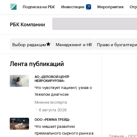
Подписка на РБК
Инвестиции
Мероприятия
Отр
Спорт
Школа управления РБК
РБК Образование
РБ
РБК Компании
Стиль
Крипто
РБК Бизнес-среда
Дискуссионный кл
Выбор редакции
Менеджмент и HR
Право и бухгалтер
Спецпроекты СПб
Конференции СПб
Спецпроекты
Технологии и медиа
Финансы
Рынок наличной валют
Лента публикаций
АО «ДЕЛОВОЙ ЦЕНТР
НЕЙРОХИРУРГИИ»
Что чувствует пациент, узнав о
тяжелом диагнозе
Мнение эксперта
6 августа 2026
ООО «РЕММА ТРЕЙД»
Что мешает развитию
премиального сырного рынка в
Главная
ООО