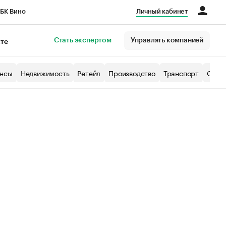
БК Вино
Личный кабинет
Город
Стать экспертом
Управлять компанией
кте
нсы
Недвижимость
Ретейл
Производство
Транспорт
Образ