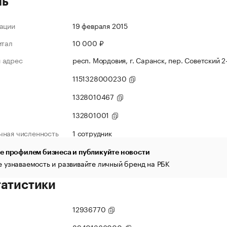
ль
ации
19 февраля 2015
итал
10 000 ₽
 адрес
респ. Мордовия, г. Саранск, пер. Советский 2-Й
1151328000230
1328010467
132801001
чная численность
1 сотрудник
е профилем бизнеса и публикуйте новости
 узнаваемость и развивайте личный бренд на РБК
татистики
12936770