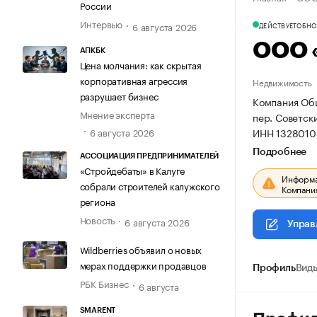
России
Интервью
6 августа 2026
ДЕЙСТВУЕТ
ОБНОВ
ООО 
АПКБК
Цена молчания: как скрытая
корпоративная агрессия
Недвижимость
разрушает бизнес
Компания Общ
Мнение эксперта
пер. Советский
ИНН 1328010
6 августа 2026
Подробнее
АССОЦИАЦИЯ ПРЕДПРИНИМАТЕЛЕЙ
«Стройдебаты» в Калуге
Информац
собрали строителей калужского
Компания
региона
Новость
6 августа 2026
Управ
Wildberries объявил о новых
мерах поддержки продавцов
Профиль
Виды
РБК Бизнес
6 августа
SMARENT