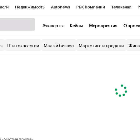
асли
Недвижимость
Autonews
РБК Компании
Телеканал
Р
К Курсы
РБК Life
Тренды
Визионеры
Национальные проекты
Эксперты
Кейсы
Мероприятия
О прое
уб
Исследования
Кредитные рейтинги
Франшизы
Газета
ия
IT и технологии
Малый бизнес
Маркетинг и продажи
Фина
Проверка контрагентов
Политика
Экономика
Бизнес
ы
 «Чистые пруды»