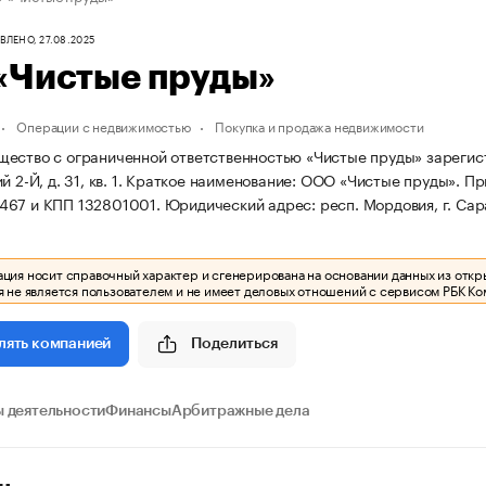
ЛЕНО, 27.08.2025
«Чистые пруды»
Операции с недвижимостью
Покупка и продажа недвижимости
ество с ограниченной ответственностью «Чистые пруды» зарегистри
 2-Й, д. 31, кв. 1.
Краткое наименование: ООО «Чистые пруды».
Пр
467 и КПП 132801001.
Юридический адрес: респ. Мордовия, г. Саранс
ия носит справочный характер и сгенерирована на основании данных из откр
 не является пользователем и не имеет деловых отношений с сервисом РБК Ко
Поделиться
лять компанией
 деятельности
Финансы
Арбитражные дела