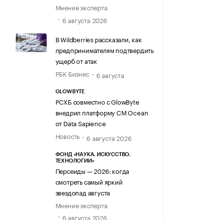
Мнение эксперта
6 августа 2026
В Wildberries рассказали, как
предпринимателям подтвердить
ущерб от атак
РБК Бизнес
6 августа
GLOWBYTE
РСХБ совместно с GlowByte
внедрил платформу CM Ocean
от Data Sapience
Новость
6 августа 2026
ФОНД «НАУКА. ИСКУССТВО.
ТЕХНОЛОГИИ»
Персеиды — 2026: когда
смотреть самый яркий
звездопад августа
Мнение эксперта
6 августа 2026