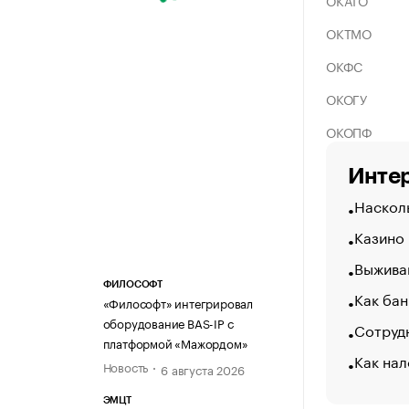
ОКАТО
ОКТМО
ОКФС
ОКОГУ
ОКОПФ
Интер
Насколь
Казино
Выжива
ФИЛОСОФТ
Как бан
«Философт» интегрировал
оборудование BAS-IP с
Сотрудн
платформой «Мажордом»
Как нал
Новость
6 августа 2026
ЭМЦТ