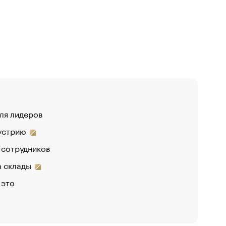
для лидеров
дустрию
 сотрудников
на склады
 это