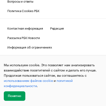
Вопросы и ответы
Политика Cookies РБК
Контактная информация
Редакция
Рассылка РБК Новости
Информация об ограничениях
Правовая информация
О соблюдении авторских прав
Мы используем cookie. Это позволяет нам анализировать
© АО «РОСБИЗНЕСКОНСАЛТИНГ»,
1995–2026.
Сообщения
и материалы информационного агентства «РБК»
взаимодействие посетителей с сайтом и делать его лучше.
(зарегистрировано Федеральной службой по надзору в сфере
Продолжая пользоваться сайтом, вы соглашаетесь с
связи, информационных технологий и массовых
использованием файлов cookie
и
политикой
коммуникаций (Роскомнадзор) 09.12.2015 за номером ИА
№ФС77-63848) сопровождаются пометкой «РБК». Отдельные
конфиденциальности
.
публикации могут содержать информацию,
не предназначенную для пользователей
до 18 лет.
companycardsfeedback@rbc.ru
Понятно
Добавить
Главное
Эксперты
Кейсы
Мероприятия
новость