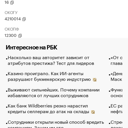
16
ОКОГУ
4210014
ОКОПФ
12300
Интересное на РБК
Насколько ваш авторитет зависит от
«От спо
атрибутов престижа? Тест для лидеров
глава к
Казино проиграло. Как ИИ-агенты
«Деньги
разрушают букмекерскую индустрию
Маск в 
Выживают сильнейших. Почему компании
Функции
избавляются от лучших сотрудников
основ э
Как банк Wildberries резко нарастил
ЕС раз
кредиты селлерам до атак на склады
нефти —
Сотрудники открыли новый способ вредить
Стресс 
компаниям. Зачем им это
доходов