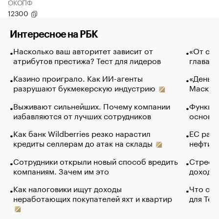
ОКОПФ
12300
Интересное на РБК
Насколько ваш авторитет зависит от
«От спо
атрибутов престижа? Тест для лидеров
глава к
Казино проиграло. Как ИИ-агенты
«Деньги
разрушают букмекерскую индустрию
Маск в 
Выживают сильнейших. Почему компании
Функции
избавляются от лучших сотрудников
основ э
Как банк Wildberries резко нарастил
ЕС раз
кредиты селлерам до атак на склады
нефти —
Сотрудники открыли новый способ вредить
Стресс 
компаниям. Зачем им это
доходов
Как налоговики ищут доходы
Что обв
неработающих покупателей яхт и квартир
для Tel