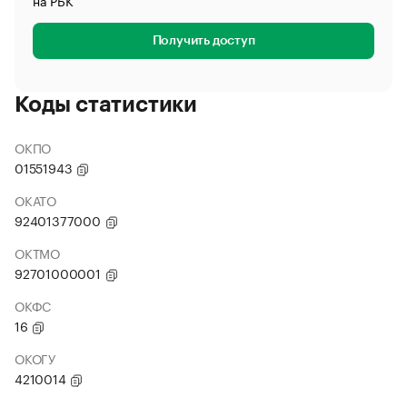
на РБК
Получить доступ
Коды статистики
ОКПО
01551943
ОКАТО
92401377000
ОКТМО
92701000001
ОКФС
16
ОКОГУ
4210014